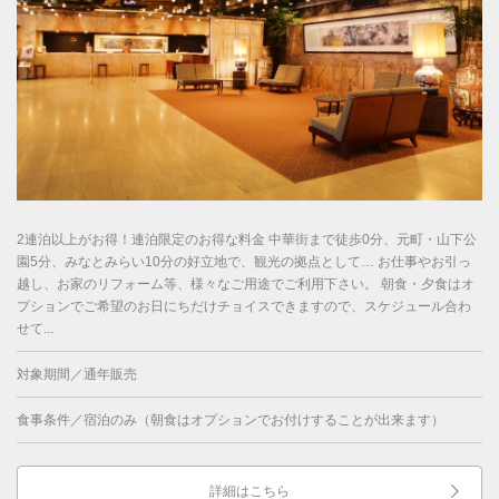
2連泊以上がお得！連泊限定のお得な料金 中華街まで徒歩0分、元町・山下公
園5分、みなとみらい10分の好立地で、観光の拠点として… お仕事やお引っ
越し、お家のリフォーム等、様々なご用途でご利用下さい。 朝食・夕食はオ
プションでご希望のお日にちだけチョイスできますので、スケジュール合わ
せて...
対象期間／通年販売
食事条件／宿泊のみ（朝食はオプションでお付けすることが出来ます）
詳細はこちら