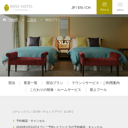
JP /
EN
/
CH
予約する
MENU
HOME
ご宿泊
宿泊プラン
Stay
宿泊
宿泊
客室一覧
宿泊プラン
ラウンジサービス・ご利用案内
こだわりの朝食・ルームサービス
屋上プール
[ チェックイン 15:00 / チェックアウト 11:00 ]
予約確認・キャンセル
2026年3月31日までにご予約いただいた方の予約確認・キャンセル