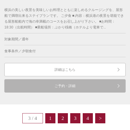
横浜の美しい夜景を美味しいお料理とともに楽しめるクルージングを、屋形
船で満喫出来るステイプランです。 ご夕食 ■.内容：横浜港の夜景を堪能でき
る屋形船船内で海の幸満載のコースをお召し上がり下さい。 ■お時間：
18:30（出航時間） ■乗船場所：ぷかり桟橋（ホテルより電車で...
対象期間／通年
食事条件／夕朝食付
詳細はこちら
ご予約・詳細
3 / 4
1
2
3
4
>