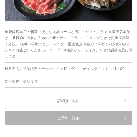
重慶飯店本店・個室で楽しむ火鍋コースと宿泊のセットプラン 重慶飯店本館
は、世界的に有名な香港のデザイナー、アラン・チャンが手がけた重厚感漂
う外観。 横浜中華街のランドマーク、重慶飯店本館で中華街での夕食のひと
ときをお過ごしください。 スープは4種類からチョイス、辛さの調整も受け賜
われま...
対象期間／通年販売／チェックイン15：00～・チェックアウト～11：00
食事条件／夕朝食付
詳細はこちら
ご予約・詳細