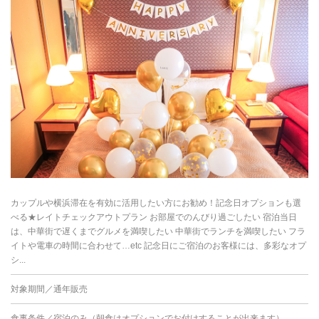
カップルや横浜滞在を有効に活用したい方にお勧め！記念日オプションも選
べる★レイトチェックアウトプラン お部屋でのんびり過ごしたい 宿泊当日
は、中華街で遅くまでグルメを満喫したい 中華街でランチを満喫したい フラ
イトや電車の時間に合わせて…etc 記念日にご宿泊のお客様には、多彩なオプ
シ...
対象期間／通年販売
食事条件／宿泊のみ（朝食はオプションでお付けすることが出来ます）