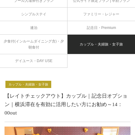
プール入場券付きプラン
公式サイト限定プラン | 早割プラン
シンプルステイ
ファミリー・レジャー
連泊
記念日・Premium
夕食付(インルームダイニング含)・夕
カップル・夫婦旅・女子旅
朝食付
デイユース・DAY USE
カップル・夫婦旅・女子旅
【レイトチェックアウト】カップル｜記念日オプショ
ン｜横浜滞在を有効に活用したい方にお勧め～14：
00out