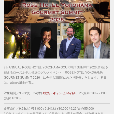
7th ANNUAL ROSE HOTEL YOKOHAMA GOURMET SUMMIT 2026 第7回を
迎えるローズホテル横浜のグルメイベント「ROSE HOTEL YOKOHAMA
GOURMET SUMMIT 2026」は今年も3日間にわたり開催いたします。 初日
は、越前の風土が育...
対象期間／9.23(水)、24(木)
<完売・キャンセル待ち>
、25(金)18:30～21:00
(受付 18:00)
食事条件／9.23(水) ¥38,000 / 9.24(木) ¥80,000 / 9.25(金) ¥55,000
*ドラゴンポイント会員価格あり *2日分以上ご購入の場合、特別価格あり