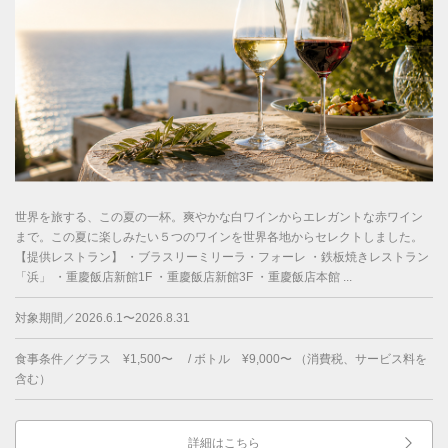
世界を旅する、この夏の一杯。爽やかな白ワインからエレガントな赤ワイン
まで。この夏に楽しみたい５つのワインを世界各地からセレクトしました。
【提供レストラン】 ・ブラスリーミリーラ・フォーレ ・鉄板焼きレストラン
「浜」 ・重慶飯店新館1F ・重慶飯店新館3F ・重慶飯店本館 ...
対象期間／2026.6.1〜2026.8.31
食事条件／グラス ¥1,500〜 / ボトル ¥9,000〜 （消費税、サービス料を
含む）
詳細はこちら