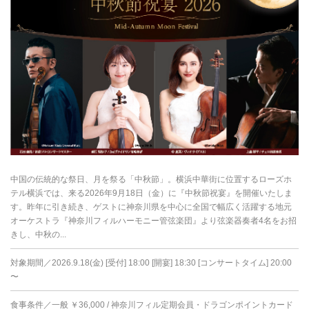
中国の伝統的な祭日、月を祭る「中秋節」。横浜中華街に位置するローズホ
テル横浜では、来る2026年9月18日（金）に『中秋節祝宴』を開催いたしま
す。昨年に引き続き、ゲストに神奈川県を中心に全国で幅広く活躍する地元
オーケストラ『神奈川フィルハーモニー管弦楽団』より弦楽器奏者4名をお招
きし、中秋の...
対象期間／2026.9.18(金) [受付] 18:00 [開宴] 18:30 [コンサートタイム] 20:00
〜
食事条件／一般 ￥36,000 / 神奈川フィル定期会員・ドラゴンポイントカード