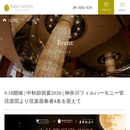
JP /
EN
/
CH
予約する
MENU
HOME
イベント
Event
イベント
9.18開催 | 中秋節祝宴2026 | 神奈川フィルハーモニー管
弦楽団より弦楽器奏者4名を迎えて