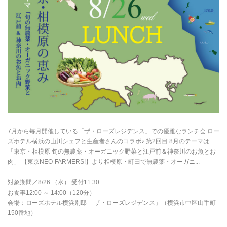
7月から毎月開催している「ザ・ローズレジデンス」での優雅なランチ会 ロー
ズホテル横浜の山川シェフと生産者さんのコラボ♪ 第2回目 8月のテーマは
「東京・相模原 旬の無農薬・オーガニック野菜と江戸前＆神奈川のお魚とお
肉」 【東京NEO-FARMERS!】より相模原・町田で無農薬・オーガニ...
対象期間／8/26 （水） 受付11:30
お食事12:00 ～ 14:00（120分）
会場：ローズホテル横浜別邸 「ザ・ローズレジデンス」（横浜市中区山手町
150番地）