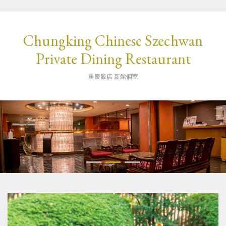
Chungking Chinese Szechwan
Private Dining Restaurant
重慶飯店 新館個室