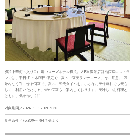
横浜中華街の入り口に建つローズホテル横浜。３F重慶飯店新館個室レストラ
ンでは、平日(月～木曜日)限定で「夏のご褒美ランチコース」をご用意。 気
兼ねなく過ごせる個室で、夏のご褒美タイムを。小さなお子様連れでも安心
してご利用いただける、畳の個室もご案内しております。美味しいお料理と
ともに、気兼ねなく語...
対象期間／2026.7.1〜2026.9.30
食事条件／¥5,800〜 ※4名様より