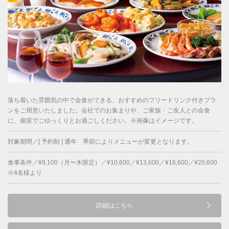
落ち着いた雰囲気の中で会食ができる、おすすめのフリードリンク付きプラ
ンをご用意いたしました。会社でのお集まりや、ご家族・ご友人との会食
に、個室でごゆっくりとお過ごしください。※画像はイメージです。
対象期間／[ 予約制 ] 通年 季節によりメニューが変更となります。
食事条件／¥9,100（月〜木限定）／¥10,600／¥13,600／¥16,600／¥20,600
※4名様より
詳細はこちら