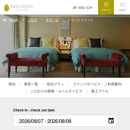
JP /
EN
/
CH
予約する
MENU
HOME
ご宿泊
客室一覧
デラックスダブル
Stay
宿泊
宿泊
客室一覧
宿泊プラン
ラウンジサービス・ご利用案内
こだわりの朝食・ルームサービス
屋上プール
Check in - check out date