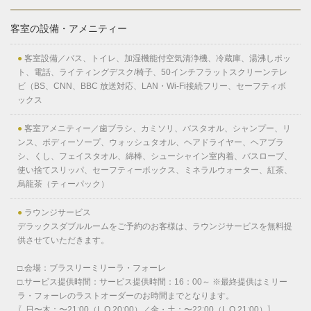
客室の設備・アメニティー
●
客室設備／バス、トイレ、加湿機能付空気清浄機、冷蔵庫、湯沸しポッ
ト、電話、ライティングデスク/椅子、50インチフラットスクリーンテレ
ビ（BS、CNN、BBC 放送対応、LAN・Wi-Fi接続フリー、セーフティボ
ックス
●
客室アメニティー／歯ブラシ、カミソリ、バスタオル、シャンプー、リ
ンス、ボディーソープ、ウォッシュタオル、ヘアドライヤー、ヘアブラ
シ、くし、フェイスタオル、綿棒、シューシャイン室内着、バスローブ、
使い捨てスリッパ、セーフティーボックス、ミネラルウォーター、紅茶、
烏龍茶（ティーパック）
●
ラウンジサービス
デラックスダブルルームをご予約のお客様は、ラウンジサービスを無料提
供させていただきます。
□.会場：ブラスリーミリーラ・フォーレ
□.サービス提供時間：サービス提供時間：16：00～ ※最終提供はミリー
ラ・フォーレのラストオーダーのお時間までとなります。
〖日〜木：〜21:00（L.O.20:00）／金・土：〜22:00（L.O.21:00）〗