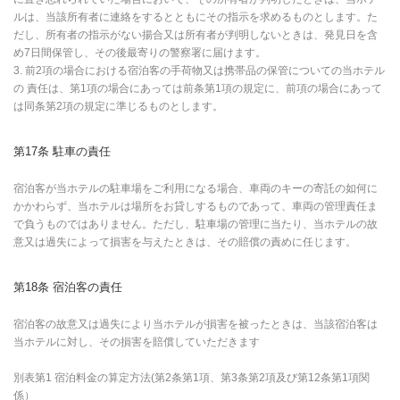
ルは、当該所有者に連絡をするとともにその指示を求めるものとします。た
だし、所有者の指示がない揚合又は所有者が判明しないときは、発見日を含
め7日間保管し、その後最寄りの警察署に届けます。
3. 前2項の場合における宿泊客の手荷物又は携帯品の保管についての当ホテル
の 責任は、第1項の場合にあっては前条第1項の規定に、前項の場合にあって
は同条第2項の規定に準じるものとします。
第17条 駐車の責任
宿泊客が当ホテルの駐車場をご利用になる場合、車両のキーの寄託の如何に
かかわらず、当ホテルは場所をお貸しするものであって、車両の管理責任ま
で負うものではありません。ただし、駐車場の管理に当たり、当ホテルの故
意又は過失によって損害を与えたときは、その賠償の責めに任じます。
第18条 宿泊客の責任
宿泊客の故意又は過失により当ホテルが損害を被ったときは、当該宿泊客は
当ホテルに対し、その損害を賠償していただきます
別表第1 宿泊料金の算定方法(第2条第1項、第3条第2項及び第12条第1項関
係）