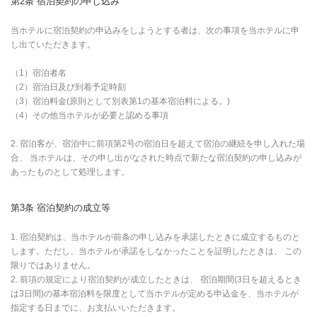
第2条 宿泊契約の申し込み
当ホテルに宿泊契約の申込みをしようとする者は、次の事項を当ホテルに申
し出ていただきます。
（1）宿泊者名
（2）宿泊日及び到着予定時刻
（3）宿泊料金(原則として別表第1の基本宿泊料による。)
（4）その他当ホテルが必要と認める事項
2. 宿泊客が、宿泊中に前項第2号の宿泊日を超えて宿泊の継続を申し入れた場
合、 当ホテルは、その申し出がなされた時点で新たな宿泊契約の申し込みが
あったものとして処理します。
第3条 宿泊契約の成立等
1. 宿泊契約は、当ホテルが前条の申し込みを承諾したときに成立するものと
します。ただし、当ホテルが承諾をしなかったことを証明したときは、 この
限りではありません。
2. 前項の規定により宿泊契約が成立したときは、 宿泊期間(3日を超えるとき
は3日間)の基本宿泊料を限度として当ホテルが定める申込金を、当ホテルが
指定する日までに、お支払いいただきます。