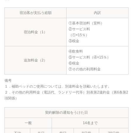
宿泊客が支払う総額
内訳
①基本宿泊料（室料）
②サービス料
宿泊料金（1）
（①×15％）
③税金
④飲食料
⑤サービス料（④×15％）
追加料金（2）
⑥税金
⑦その他の利用料金
備考
１．補助ベッドのご使用については、別途料金を頂戴いたします。
２．その他の利用料金（電話代、ランドリー代等）別表第2違約金（第6条第2
項関係）
契約解除の通知をうけた日
一般
14名まで