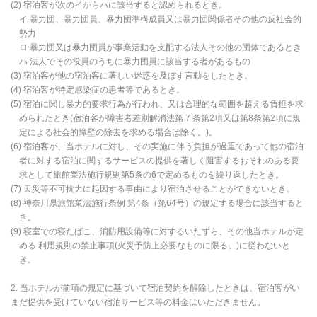
(2) 宿泊客が次のイからハに該当すると認められるとき。
イ 暴力団、暴力団員、暴力団準構成員又は暴力団関係者その他の反社会的
勢力
ロ 暴力団又は暴力団員が事業活動を支配する法人その他の団体であるとき
ハ 法人でその役員のうちに暴力団員に該当する者があるもの
(3) 宿泊客が他の宿泊客に著しい迷惑を及ぼす言動をしたとき。
(4) 宿泊客が特定感染症の患者等であるとき。
(5) 宿泊に関し暴力的要求行為が行われ、又は合理的な範囲を超える負担を求
められたとき(宿泊客が障害者差別解消法第 7 条第2項又は第8条第2項に規
定による社会的障壁の除去を求める場合は除く。)。
(6) 宿泊客が、当ホテルに対し、その実施に伴う負担が過重であって他の宿泊
者に対する宿泊に関するサービスの提供を著しく阻害するおそれのある要
求として旅館業法施行規則第5条の6で定めるものを繰り返したとき。
(7) 天災等不可抗力に起因する事由により宿泊させることができないとき。
(8) 神奈川県旅館業法施行条例 第4条（第64号）の規定する場合に該当すると
き。
(9) 寝室での寝たばこ、消防用設備等に対するいたずら、その他当ホテルが定
める 利用規則の禁止事項(火災予防上必要なものに限る。)に従わないと
き。
2. 当ホテルが前項の規定に基づいて宿泊契約を解除したときは、宿泊客がい
まだ提供を受けていない宿泊サービス等の料金はいただきません。