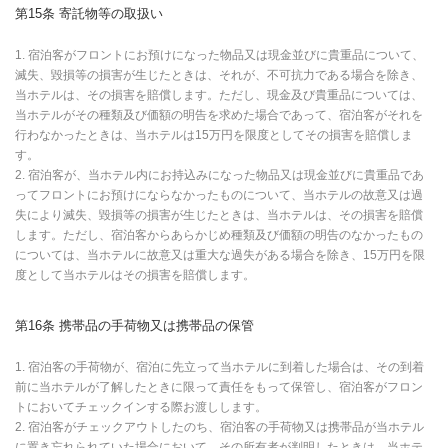
第15条 寄託物等の取扱い
1. 宿泊客がフロントにお預けになった物品又は現金並びに貴重品について、
滅失、毀損等の損害が生じたときは、それが、不可抗力である場合を除き、
当ホテルは、その損害を賠償します。ただし、現金及び貴重品については、
当ホテルがその種類及び価額の明告を求めた場合であって、宿泊客がそれを
行わなかったときは、当ホテルは15万円を限度としてその損害を賠償しま
す。
2. 宿泊客が、当ホテル内にお持込みになった物品又は現金並びに貴重品であ
ってフロントにお預けにならなかったものについて、当ホテルの故意又は過
失により滅失、毀損等の損害が生じたときは、当ホテルは、その損害を賠償
します。ただし、宿泊客からあらかじめ種類及び価額の明告のなかったもの
については、当ホテルに故意又は重大な過失がある場合を除き、15万円を限
度として当ホテルはその損害を賠償します。
第16条 携帯品の手荷物又は携帯品の保管
1. 宿泊客の手荷物が、宿泊に先立って当ホテルに到着した場合は、その到着
前に当ホテルが了解したときに限って責任をもって保管し、宿泊客がフロン
トにおいてチェックインする際お渡しします。
2. 宿泊客がチェックアウトしたのち、宿泊客の手荷物又は携帯品が当ホテル
に置き忘れられていた場合において、その所有者が判明したときは、当ホテ