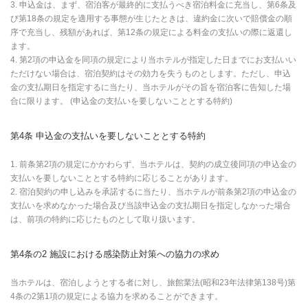
3. 申込金は、まず、宿泊客が最終的に支払うべき宿泊料金に充当し、第6条及
び第18条の規定を適用する事態が生じたときは、違約金に次いで賠償金の順
序で充当し、残額があれば、第12条の規定による料金の支払いの際に返還し
ます。
4. 第2項の申込金を同項の規定により当ホテルが指定した日までにお支払いい
ただけない場合は、宿泊契約はその効力を失うものとします。ただし、申込
金の支払期日を指定するに当たり、当ホテルがその旨を宿泊客に告知した場
合に限ります。 (申込金の支払いを要しないこととする特約)
第4条 申込金の支払いを要しないこととする特約
1. 前条第2項の規定にかかわらず、当ホテルは、契約の成立後同項の申込金の
支払いを要しないこととする特約に応じることがあります。
2. 宿泊契約の申し込みを承諾するに当たり、当ホテルが前条第2項の申込金の
支払いを求めなかった場合及び当該申込金の支払期日を指定しなかった場合
は、前項の特約に応じたものとして取り扱います。
第4条の2 施設における感染防止対策への協力の求め
当ホテルは、宿泊しようとする者に対し、旅館業法(昭和23年法律第138号)第
4条の2第1項の規定による協力を求めることができます。