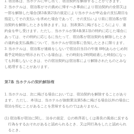
1. 宿泊客は、当ホテルに申し出て、宿泊契約を解除することができます。
2. 当ホテルは、宿泊客がその責めに帰すべき事由により宿泊契約の全部又は
一部を解除した場合(第3条第2項の規定により当ホテルが申込金の支払期日を
指定してその支払いを求めた場合であって、その支払いより前に宿泊客が宿
泊契約を解除したときを除きます。)は、別表第2に掲げるところにより、違
約金を申し受けます。ただし、当ホテルが第4条第1項の特約に応じた場合に
あっては、その特約に応じるに当たって、宿泊客が宿泊契約を解除したとき
の違約金支払義務について、当ホテルが宿泊客に告知したときに限ります。
3. 当ホテルは、宿泊客が連絡をしないで宿泊日当日の午後 8時(あらかじめ到
着予定時刻が明示されている場合は、その時刻を2時間経過した時刻)になっ
ても到着しないときは、その宿泊契約は宿泊客により解除されたものとみな
し処理することがあります。
第7条 当ホテルの契約解除権
1. 当ホテルは、次に掲げる場合においては、宿泊契約を解除することがあり
ます。 ただし、本項は、当ホテルが旅館業法第5条に掲げる場合以外の場合に
宿泊を拒むことがあることを意味するものではありません。
(1) 宿泊客が宿泊に関し、法令の規定、公の秩序若しくは善良の風俗に反する
行為をするおそれがあると認められるとき、又は同行為をしたと認められ
るとき。