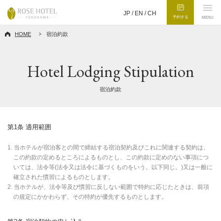
JP /
EN
/
CH
予約する
MENU
HOME
宿泊約款
Hotel Lodging Stipulation
宿泊約款
第1条 適用範囲
1. 当ホテルが宿泊客との間で締結する宿泊契約及びこれに関連する契約は、
この約款の定めるところによるものとし、この約款に定めのない事項につ
いては、法令等(法令又は法令に基づくものをいう。以下同じ。)又は一般に
確立された慣習によるものとします。
2. 当ホテルが、法令等及び慣習に反しない範囲で特約に応じたときは、前項
の規定にかかわらず、その特約が優先するものとします。