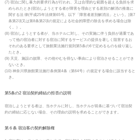
(7) 宿泊に関し暴力的要求行為が行われ、又は合理的な範囲を超える負担を求
められたとき(宿泊しようとする者が障害を理由とする差別の解消の推進に
関する法 律(平成25年法律第65号。以下「障害者差別解消法」という。)第7
条第2項又は第8条第2項の規定による社会的障壁の除去を求める場合は除
く。）。
(8) 宿泊しようとする者が、当ホテルに対し、その実施に伴う負担が過重であ
って他の宿泊者に対する宿泊に関するサービスの提供を著しく阻害するお
それのある要求として旅館業法施行規則第5条の6で定めるものを繰り返し
たとき。
(9) 天災、施設の故障、その他やむを得ない事由により宿泊させることができ
ないとき。
(10) 神奈川県旅館業法施行条例第4条（第64号）の規定する場合に該当すると
き。
第5条の2 宿泊契約締結の拒否の説明
宿泊しようとする者は、当ホテルに対し、当ホテルが前条に基づいて宿泊契
約の締結に応じない場合、その理由の説明を求めることができます。
第６条 宿泊客の契約解除権