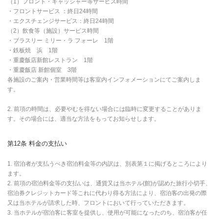
（1）フロント・キャッシャー等サービス時間
・フロントサービス ：終日24時間
・エクスチェンジサービス：終日24時間
（2）飲食等（施設）サービス時間
・ブラスリー ミリー・ラ フォーレ 1階
・鉄板焼 浜 1階
・重慶飯店新館レストラン 1階
・重慶飯店 新館個室 3階
各施設のご案内・営業時間等は客室内インフォメーションにてご案内しま
す。
2. 前項の時間は、必要やむを得ない場合には臨時に変更することがありま
す。その場合には、適当な方法をもってお知らせします。
第12条 料金の支払い
1. 宿泊者が支払うべき宿泊料金等の内訳は、別表第１に掲げるところにより
ます。
2. 前項の宿泊料金等の支払いは、通貨又は当ホテル(館)が認めた旅行小切手、
宿泊券クレジットカード等これに代わり得る方法により、宿泊客の出発の際
又は当ホテルが請求した時、フロントにおいて行っていただきます。
3. 当ホテルが宿泊客に客室を提供し、使用が可能になったのち、宿泊客が任