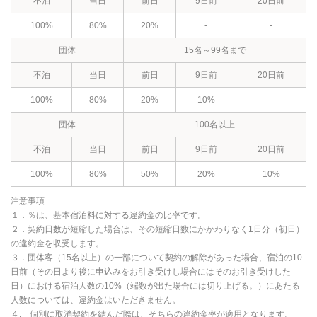
不泊
当日
前日
9日前
20日前
100%
80%
20%
-
-
団体
15名～99名まで
不泊
当日
前日
9日前
20日前
100%
80%
20%
10%
-
団体
100名以上
不泊
当日
前日
9日前
20日前
100%
80%
50%
20%
10%
注意事項
１．％は、基本宿泊料に対する違約金の比率です。
２．契約日数が短縮した場合は、その短縮日数にかかわりなく1日分（初日）
の違約金を収受します。
３．団体客（15名以上）の一部について契約の解除があった場合、宿泊の10
日前（その日より後に申込みをお引き受けし場合にはそのお引き受けした
日）における宿泊人数の10%（端数が出た場合には切り上げる。）にあたる
人数については、違約金はいただきません。
４. 個別に取消契約を結んだ際は、そちらの違約金率が適用となります。