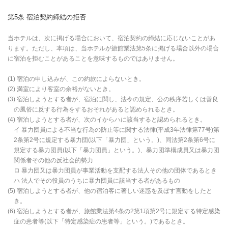
第5条 宿泊契約締結の拒否
当ホテルは、次に掲げる場合において、宿泊契約の締結に応じないことがあ
ります。ただし、本項は、当ホテルが旅館業法第5条に掲げる場合以外の場合
に宿泊を拒むことがあることを意味するものではありません。
(1) 宿泊の申し込みが、この約款によらないとき。
(2) 満室により客室の余裕がないとき。
(3) 宿泊しようとする者が、宿泊に関し、法令の規定、公の秩序若しくは善良
の風俗に反する行為をするおそれがあると認められるとき。
(4) 宿泊しようとする者が、次のイからハに該当すると認められるとき。
イ 暴力団員による不当な行為の防止等に関する法律(平成3年法律第77号)第
2条第2号に規定する暴力団(以下「暴力団」という。)、同法第2条第6号に
規定する暴力団員(以下「暴力団員」という。)、暴力団準構成員又は暴力団
関係者その他の反社会的勢力
ロ 暴力団又は暴力団員が事業活動を支配する法人その他の団体であるとき
ハ 法人でその役員のうちに暴力団員に該当する者があるもの
(5) 宿泊しようとする者が、他の宿泊客に著しい迷惑を及ぼす言動をしたと
き。
(6) 宿泊しようとする者が、旅館業法第4条の2第1項第2号に規定する特定感染
症の患者等(以下「特定感染症の患者等」という。)であるとき。