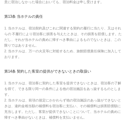
意に宿泊しなかった場合においても、宿泊料金は申し受けます。
第13条 当ホテルの責任
1. 当ホテルは、宿泊契約及びこれに関連する契約の履行に当たり、又はそれ
らの 不履行により宿泊客に損害を与えたときは、その損害を賠償します。た
だし、それが当ホテルの責めに帰すべき事由によるものでないときは、この
限りではありません。
2. 当ホテルは、万一の火災等に対処するため、旅館賠償責任保険に加入して
おります。
第14条 契約した客室の提供ができないときの取扱い
1. 当ホテルは、宿泊客に契約した客室を提供できないときは、宿泊客の了解
を得て、できる限り同一の条件による他の宿泊施設をあっ旋するものとしま
す。
2. 当ホテルは、前項の規定にかかわらず他の宿泊施設のあっ旋ができないと
きは、違約金相当額の補償料を宿泊客に支払い、その補償料は損害賠償額に
充当します。ただし、客室が提供できないことについて、当ホテルの責めに
帰すべき事由がないときは、補償料を支払いません。