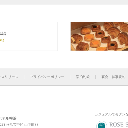
車場
ing
レスリリース
プライバシーポリシー
宿泊約款
宴会・催事規約
カジュアルでモダン
ホテル横浜
0023 横浜市中区 山下町77