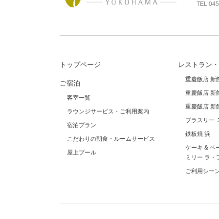
TEL
045
トップページ
レストラン・
重慶飯店 新
ご宿泊
重慶飯店 新
客室一覧
重慶飯店 新
ラウンジサービス・ご利用案内
ブラスリー 
宿泊プラン
鉄板焼 浜
こだわりの朝食・ルームサービス
ケーキ & ベ
屋上プール
ミリー ラ・
ご利用シー