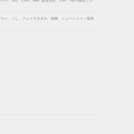
BS、CNN、BBC 放送対応、LAN・Wi-Fi接続フリ
ブラシ、くし、フェイスタオル、綿棒、シューシャイン室内