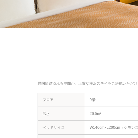
異国情緒溢れる空間が、上質な横浜ステイをご堪能いただけ
フロア
9階
広さ
26.5m²
ベッドサイズ
W140cm×L200cm（シモン