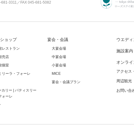
-681-3311
／FAX 045-681-5082
ショップ
宴会・会議
ウエディ
館レストラン
大宴会場
施設案内
館売店
中宴会場
オンライ
館個室
小宴会場
アクセス
ミリーラ・フォーレ
MICE
周辺観光
宴会・会議プラン
ーカリー | パティスリー
お問い合
フォーレ
ン