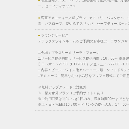
●
客室設備／バス、トイレ、加湿機能付空気清浄機、冷蔵庫、
ー、セーフティボックス
●
客室アメニティー／歯ブラシ、カミソリ、バスタオル、
着、バスローブ、使い捨てスリッパ、セーフティーボック
●
ラウンジサービス
デラックスツインルームをご予約のお客様は、ラウンジサ
□.会場：ブラスリーミリーラ・フォーレ
□.サービス提供時間：サービス提供時間：16：00～ 
〖日〜木：〜21:00（L.O.20:00）／金・土：〜22:00（L.O.
□.内容：ビール・ワイン他アルーコール類・ソフトドリン
□アミューズ：簡単なおつまみ類をブッフェ形式にてご用
※無料アップグレードは対象外
※一部対象外プラン（ご予約サイト）あり
※ご利用回数は1泊につき1回のみ、滞在時間90分までと
※土・日・祝日は16：00～ドリンクの提供のみ、17：0