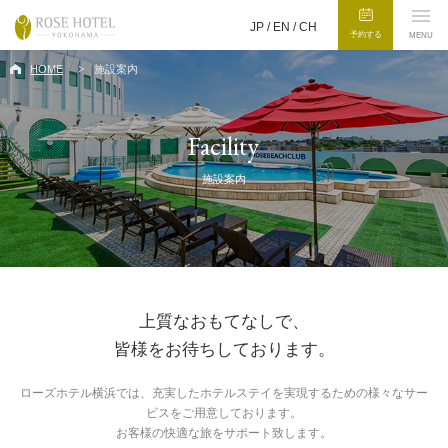
JP /
EN
/
CH
予約する
MENU
HOME
施設案内
Facility
施設案内
上質なおもてなしで、
皆様をお待ちしております。
ローズホテル横浜では、充実したホテルステイを実現するための様々なサー
ビスをご用意しております。
お客様の快適な旅をサポート致します。