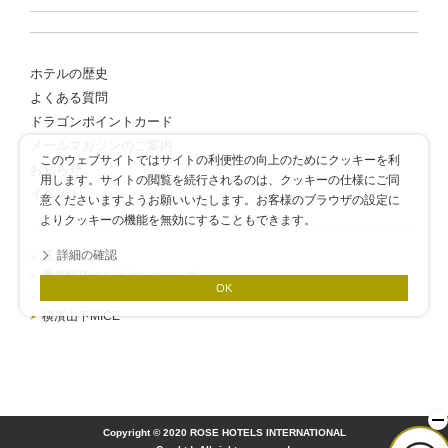
ホテルの歴史
よくある質問
ドラゴンポイントカード
メールマガジンのご案内
このウェブサイトではサイトの利便性の向上のためにクッキーを利
お知らせ
用します。サイトの閲覧を続行されるのは、クッキーの仕様にご同
イベント
意くださいますようお願いいたします。お客様のブラウザの設定に
よりクッキーの機能を無効にすることもできます。
詳細の確認
重慶飯店
重慶飯店オンラインショップ
OK
産業観光なら京浜臨海
横濱山下MICE
Copyright © 2020 ROSE HOTELS INTERNATIONAL