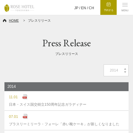
JP /
EN
/
CH
予約する
MENU
HOME
プレスリリース
Press Release
プレスリリース
2014
2014
11.01
日本・スイス国交樹立150周年記念ガラディナー
07.01
ブラスリーミリーラ・フォーレ「赤い靴ケーキ」が新しくなりました