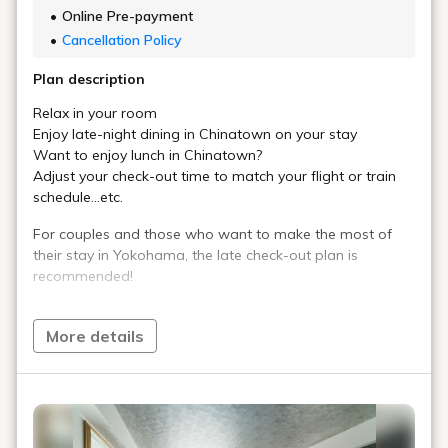
Room Service
ルームサービス