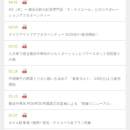
04.01
4/1（木）〜 横浜元町の紅茶専門店「ラ・テイエール」とのコラボレー
ションアフタヌーンティー
03.04
テイクアウトでアフタヌーンティー 3/10(水)〜販売開始！
02.02
人力車で巡る横浜中華街のイルミネーションとパワースポット寺院巡り
の旅
01.18
中国獅子の開運トリオに願いを込めて 「春節タルト」 1/30(土)より販売
開始
01.13
横浜中華街 ROUROU早園真己氏監修による 「制服リニューアル」
01.07
ホテル駐車場 <無料> 宿泊・デイユース全プラン対象