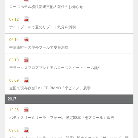
ローズホテル横浜新総支配人就任のお知らせ
07.12
ナイトプールで夏のリゾート気分を満喫
06.14
中華街唯一の屋外プールで夏を満喫
03.13
デラックスフロアプレミアムローズスイートルーム誕生
03.09
全国で現存数台T.A.LEE-PIANO「李ピアノ」展示
2017
12.26
パティスリーミリーラ・フォーレ 限定88本「恵方ロール」販売
09.01