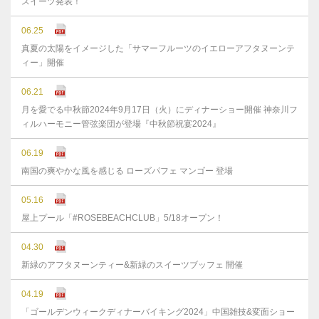
スイーツ発表！
06.25
真夏の太陽をイメージした「サマーフルーツのイエローアフタヌーンテ
ィー」開催
06.21
月を愛でる中秋節2024年9月17日（火）にディナーショー開催 神奈川フ
ィルハーモニー管弦楽団が登場『中秋節祝宴2024』
06.19
南国の爽やかな風を感じる ローズパフェ マンゴー 登場
05.16
屋上プール「#ROSEBEACHCLUB」5/18オープン！
04.30
新緑のアフタヌーンティー&新緑のスイーツブッフェ 開催
04.19
「ゴールデンウィークディナーバイキング2024」中国雑技&変面ショー