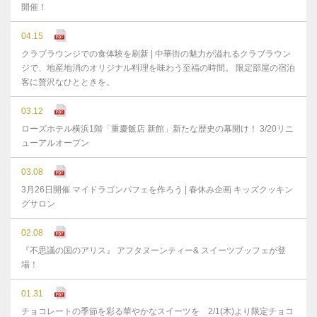
開催！
04.15
クラブラウンジでの食体験を刷新 | 中華街の魅力が溢れるクラブラウン
ジで、地産地消のオリジナル料理を味わう至福の時間。 限定部屋の宿泊
客に贅沢なひとときを。
03.12
ローズホテル横浜1階「重慶飯店 新館」新たな歴史の幕開け！ 3/20リニ
ューアルオープン
03.08
3月26日開催 マイドラゴンパフェを作ろう | 春休み企画 キッズクッキン
グサロン
02.08
『不思議の国のアリス』 アフタヌーンティー& スイーツブッフェが登
場！
01.31
チョコレートの季節を彩る華やかなスイーツを 2/1(木)より限定チョコ