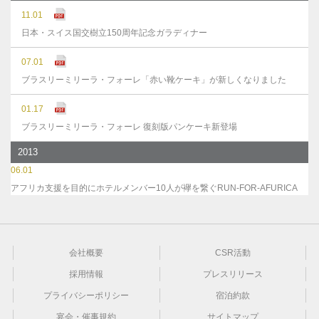
11.01
日本・スイス国交樹立150周年記念ガラディナー
07.01
ブラスリーミリーラ・フォーレ「赤い靴ケーキ」が新しくなりました
01.17
ブラスリーミリーラ・フォーレ 復刻版パンケーキ新登場
2013
06.01
アフリカ支援を目的にホテルメンバー10人が襷を繋ぐRUN-FOR-AFURICA
会社概要
CSR活動
採用情報
プレスリリース
プライバシーポリシー
宿泊約款
宴会・催事規約
サイトマップ