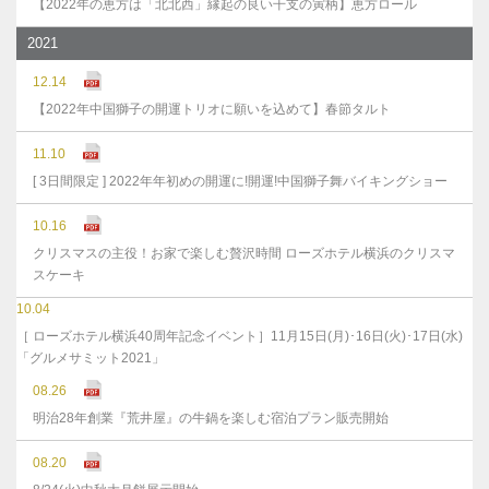
【2022年の恵方は「北北西」縁起の良い干支の寅柄】恵方ロール
2021
12.14
【2022年中国獅子の開運トリオに願いを込めて】春節タルト
11.10
[ 3日間限定 ] 2022年年初めの開運に!開運!中国獅子舞バイキングショー
10.16
クリスマスの主役！お家で楽しむ贅沢時間 ローズホテル横浜のクリスマ
スケーキ
10.04
［ ローズホテル横浜40周年記念イベント］11月15日(月)･16日(火)･17日(水)
「グルメサミット2021」
08.26
明治28年創業『荒井屋』の牛鍋を楽しむ宿泊プラン販売開始
08.20