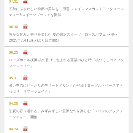
07.31
初秋にふさわしい季節の美味をご用意 シャインマスカットアフタヌーン
ティー&スイーツブッフェを開催
06.30
豊かな⽢みと⾹りを楽しむ 夏の贅沢スイーツ「ローズパフェ 〜桃〜」
2025年7⽉1⽇(⽕)より販売開始
06.23
ローズホテル横浜 桃の香りに包まれる至福のひと時「桃づくしのアフタ
ヌーンティー」
05.31
暑い季節にぴったりのデザートドリンクが登場！ヨーグルトベースでさ
っぱり「サマーシェイク」
04.30
初夏の彩り溢れる、みずみずしい贅沢な旬を楽しむ「メロンのアフタヌ
ーンティー」開催
04.24