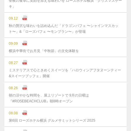
聖夜の食卓に笑顔を添える味わいを ローズホテル横浜「クリスマスケー
キ」
09.12
秋の贅沢な味わいを詰め込んだ「ドラゴンパフェ 〜シャインマスカッ
ト〜」&「ローズパフェ 〜モンブラン〜」が登場
09.09
横浜中華街でお月見「中秋節」の文化体験を
08.27
ミステリアスで心ときめくスイーツを「ハロウィンアフタヌーンティー
&スイーツブッフェ」開催
08.26
朝の涼やかな時間を、屋上リゾートで 9月の日曜は
『#ROSEBEACHCLUB』朝8時オープン
08.08
第6回 ローズホテル横浜 グルメサミットシリーズ 2025