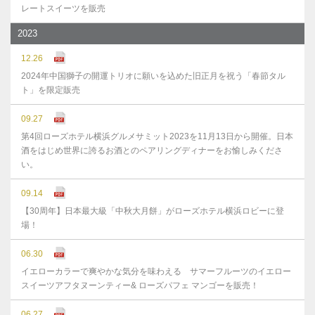
レートスイーツを販売
2023
12.26
2024年中国獅子の開運トリオに願いを込めた旧正月を祝う「春節タル
ト」を限定販売
09.27
第4回ローズホテル横浜グルメサミット2023を11月13日から開催。日本
酒をはじめ世界に誇るお酒とのペアリングディナーをお愉しみくださ
い。
09.14
【30周年】日本最大級「中秋大月餅」がローズホテル横浜ロビーに登
場！
06.30
イエローカラーで爽やかな気分を味わえる サマーフルーツのイエロー
スイーツアフタヌーンティー& ローズパフェ マンゴーを販売！
06.27