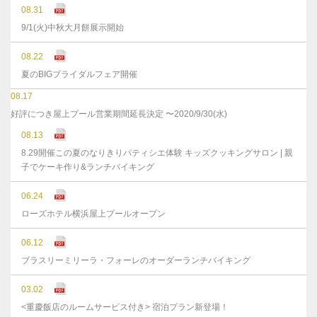
08.31
9/1(火)中秋大月餅展示開始
08.22
夏のBIGブライダルフェア開催
08.17
好評につき屋上プール営業期間延長決定 〜2020/9/30(水)
08.13
8.29開催この夏のなりきりパティシエ体験 キッズクッキングサロン | 親
子でケーキ作り&ランチバイキング
06.24
ローズホテル横浜屋上プールオープン
06.12
ブラスリーミリーラ・フォーレのオーダーランチバイキング
03.02
<重慶飯店のルームサービス付き> 宿泊プラン新登場！