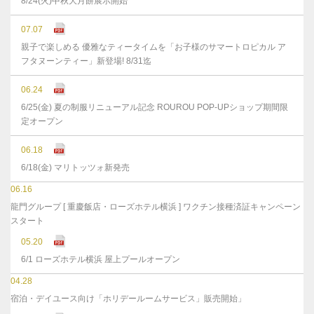
8/24(火)中秋大月餅展示開始
07.07
親子で楽しめる 優雅なティータイムを「お子様のサマートロピカル ア
フタヌーンティー」新登場! 8/31迄
06.24
6/25(金) 夏の制服リニューアル記念 ROUROU POP-UPショップ期間限
定オープン
06.18
6/18(金) マリトッツォ新発売
06.16
龍門グループ [ 重慶飯店・ローズホテル横浜 ] ワクチン接種済証キャンペーン
スタート
05.20
6/1 ローズホテル横浜 屋上プールオープン
04.28
宿泊・デイユース向け「ホリデールームサービス」販売開始」