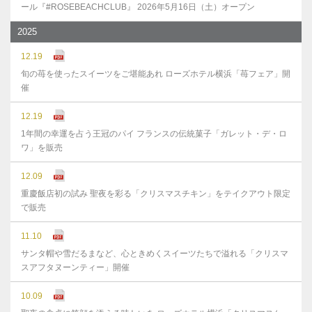
ール『#ROSEBEACHCLUB』 2026年5月16日（土）オープン
2025
12.19
旬の苺を使ったスイーツをご堪能あれ ローズホテル横浜「苺フェア」開
催
12.19
1年間の幸運を占う王冠のパイ フランスの伝統菓子「ガレット・デ・ロ
ワ」を販売
12.09
重慶飯店初の試み 聖夜を彩る「クリスマスチキン」をテイクアウト限定
で販売
11.10
サンタ帽や雪だるまなど、心ときめくスイーツたちで溢れる「クリスマ
スアフタヌーンティー」開催
10.09