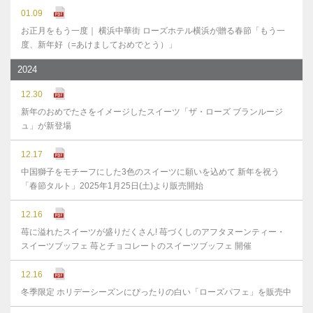
01.09
お正月をもう一度｜ 横浜中華街 ローズホテル横浜が贈る春節「もう一
度、新年好（=あけましておめでとう）」
2024
12.30
新年のおめでたさをイメージしたスイーツ「ザ・ローズ ブランルージ
ュ」が新登場
12.17
中国獅子をモチーフにした3色のスイーツに願いを込めて 新年を祝う
「春節タルト」2025年1月25日(土)より販売開始
12.16
苺に溢れたスイーツが盛りだくさん! 苺づくしのアフタヌーンティー・
スイーツブッフェ 苺とチョコレートのスイーツブッフェ 開催
12.16
冬季限定 ホリデーシーズンにぴったりの白い「ローズパフェ」を販売中