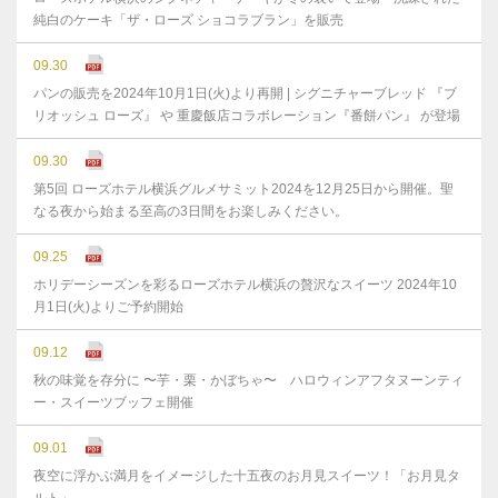
純白のケーキ「ザ・ローズ ショコラブラン」を販売
09.30
パンの販売を2024年10月1日(火)より再開 | シグニチャーブレッド 『ブ
リオッシュ ローズ』 や 重慶飯店コラボレーション『番餅パン』 が登場
09.30
第5回 ローズホテル横浜グルメサミット2024を12月25日から開催。聖
なる夜から始まる至高の3日間をお楽しみください。
09.25
ホリデーシーズンを彩るローズホテル横浜の贅沢なスイーツ 2024年10
月1日(火)よりご予約開始
09.12
秋の味覚を存分に 〜芋・栗・かぼちゃ〜 ハロウィンアフタヌーンティ
ー・スイーツブッフェ開催
09.01
夜空に浮かぶ満月をイメージした十五夜のお月見スイーツ！「お月見タ