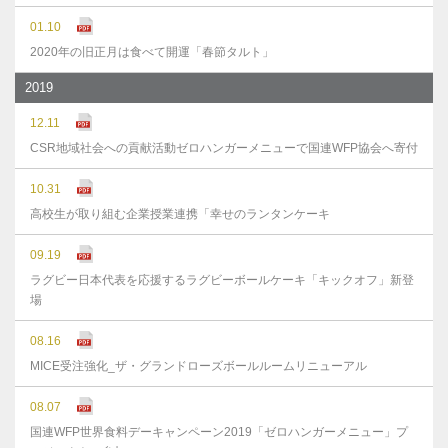
01.10
2020年の旧正月は食べて開運「春節タルト」
2019
12.11
CSR地域社会への貢献活動ゼロハンガーメニューで国連WFP協会へ寄付
10.31
高校生が取り組む企業授業連携「幸せのランタンケーキ
09.19
ラグビー日本代表を応援するラグビーボールケーキ「キックオフ」新登
場
08.16
MICE受注強化_ザ・グランドローズボールルームリニューアル
08.07
国連WFP世界食料デーキャンペーン2019「ゼロハンガーメニュー」プ