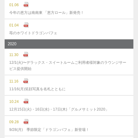
01.06
今年の恵方は南南東 「恵方ロール」新発売！
01.04
苺のホワイトドラゴンパフェ
2020
11.30
12/1(火)〜デラックス・スイートルームご利用者様対象のラウンジサー
ビス提供開始
11.16
11/16(月)笑顔写真を名札とともに
10.24
12月15日(火)・16日(水)・17日(木)「グルメサミット2020」
09.28
9/28(月) 季節限定「ドラゴンパフェ」新登場！