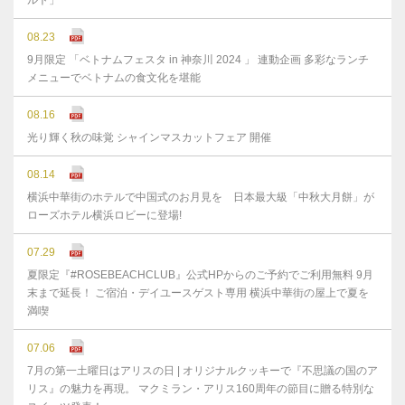
ルト」
08.23
9月限定 「ベトナムフェスタ in 神奈川 2024 」 連動企画 多彩なランチ
メニューでベトナムの食文化を堪能
08.16
光り輝く秋の味覚 シャインマスカットフェア 開催
08.14
横浜中華街のホテルで中国式のお月見を 日本最大級「中秋大月餅」が
ローズホテル横浜ロビーに登場!
07.29
夏限定『#ROSEBEACHCLUB』公式HPからのご予約でご利用無料 9月
末まで延⻑！ ご宿泊・デイユースゲスト専用 横浜中華街の屋上で夏を
満喫
07.06
7月の第一土曜日はアリスの日 | オリジナルクッキーで『不思議の国のア
リス』の魅力を再現。 マクミラン・アリス160周年の節目に贈る特別な