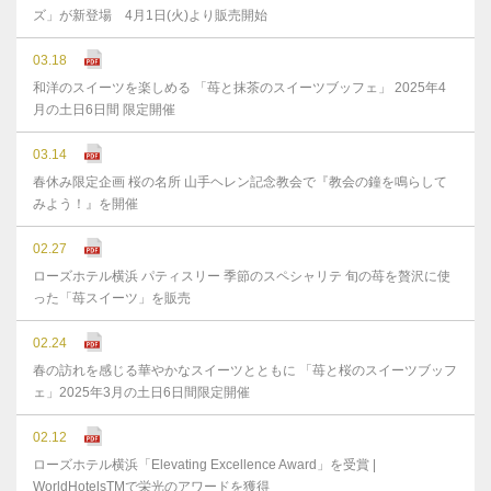
ズ」が新登場 4月1日(火)より販売開始
03.18
和洋のスイーツを楽しめる 「苺と抹茶のスイーツブッフェ」 2025年4
月の土日6日間 限定開催
03.14
春休み限定企画 桜の名所 山手ヘレン記念教会で『教会の鐘を鳴らして
みよう！』を開催
02.27
ローズホテル横浜 パティスリー 季節のスペシャリテ 旬の苺を贅沢に使
った「苺スイーツ」を販売
02.24
春の訪れを感じる華やかなスイーツとともに 「苺と桜のスイーツブッフ
ェ」2025年3月の土日6日間限定開催
02.12
ローズホテル横浜「Elevating Excellence Award」を受賞 |
WorldHotelsTMで栄光のアワードを獲得