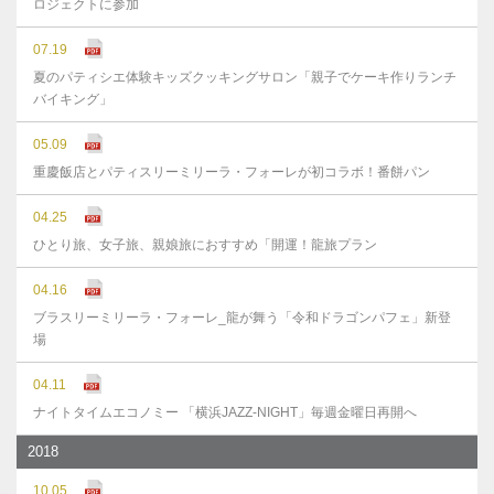
ロジェクトに参加
07.19
夏のパティシエ体験キッズクッキングサロン「親子でケーキ作りランチ
バイキング」
05.09
重慶飯店とパティスリーミリーラ・フォーレが初コラボ！番餅パン
04.25
ひとり旅、女子旅、親娘旅におすすめ「開運！龍旅プラン
04.16
ブラスリーミリーラ・フォーレ_龍が舞う「令和ドラゴンパフェ」新登
場
04.11
ナイトタイムエコノミー 「横浜JAZZ-NIGHT」毎週金曜日再開へ
2018
10.05