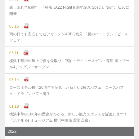
親しまれて6周年 「横浜 JAZZ Night 6 周年記念 Special Night」6/30に
開催
06.15
雨の日でも安心してビアガーデン&BBQ気分 「夏のハートランドビール
フェア」
05.11
横浜中華街の屋上で夏を先取り 宿泊・デイユースゲスト専用 屋上プー
ル&ジャグジーオープン
03.14
ローズホテル横浜20周年を記念した新しい2種のパフェ ローズパフ
ェ・ドラゴンパフェ誕生
01.18
横浜中華街160年の歴史がわかる、新しい観光スポットが誕生します！
「ホテル de ミュージアム 横浜中華街 歴史回廊」
2022