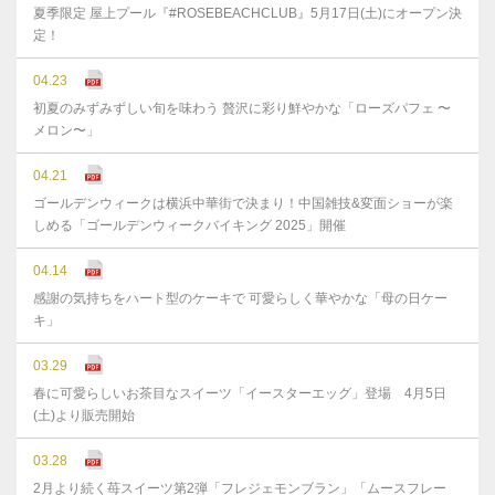
夏季限定 屋上プール『#ROSEBEACHCLUB』5月17日(土)にオープン決
定！
04.23
初夏のみずみずしい旬を味わう 贅沢に彩り鮮やかな「ローズパフェ 〜
メロン〜」
04.21
ゴールデンウィークは横浜中華街で決まり！中国雑技&変面ショーが楽
しめる「ゴールデンウィークバイキング 2025」開催
04.14
感謝の気持ちをハート型のケーキで 可愛らしく華やかな「母の日ケー
キ」
03.29
春に可愛らしいお茶目なスイーツ「イースターエッグ」登場 4月5日
(土)より販売開始
03.28
2月より続く苺スイーツ第2弾「フレジェモンブラン」「ムースフレー