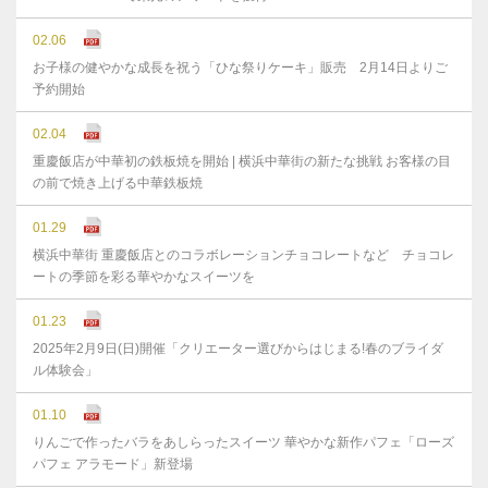
02.06
お子様の健やかな成⻑を祝う「ひな祭りケーキ」販売 2月14日よりご
予約開始
02.04
重慶飯店が中華初の鉄板焼を開始 | 横浜中華街の新たな挑戦 お客様の目
の前で焼き上げる中華鉄板焼
01.29
横浜中華街 重慶飯店とのコラボレーションチョコレートなど チョコレ
ートの季節を彩る華やかなスイーツを
01.23
2025年2月9日(日)開催「クリエーター選びからはじまる!春のブライダ
ル体験会」
01.10
りんごで作ったバラをあしらったスイーツ 華やかな新作パフェ「ローズ
パフェ アラモード」新登場