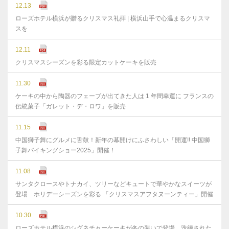
12.13
ローズホテル横浜が贈るクリスマス礼拝 | 横浜山手で心温まるクリスマ
スを
12.11
クリスマスシーズンを彩る限定カットケーキを販売
11.30
ケーキの中から陶器のフェーブが出てきた人は 1 年間幸運に フランスの
伝統菓子「ガレット・デ・ロワ」を販売
11.15
中国獅子舞にグルメに舌鼓！新年の幕開けにふさわしい「開運!! 中国獅
子舞バイキングショー2025」開催！
11.08
サンタクロースやトナカイ、ツリーなどキュートで華やかなスイーツが
登場 ホリデーシーズンを彩る 「クリスマスアフタヌーンティー」開催
10.30
ローズホテル横浜のシグネチャーケーキが冬の装いで登場 洗練された