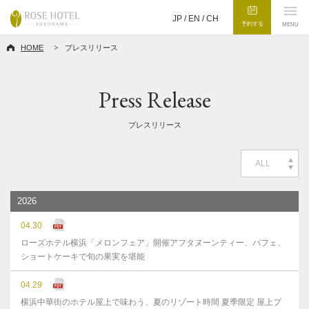
JP /
EN
/
CH
予約する
MENU
HOME
プレスリリース
Press Release
プレスリリース
ALL
2026
04.30
ローズホテル横浜「メロンフェア」開催アフタヌーンティー、パフェ、
ショートケーキで旬の果実を堪能
04.29
横浜中華街のホテル屋上で味わう、夏のリゾート時間 夏季限定 屋上プ