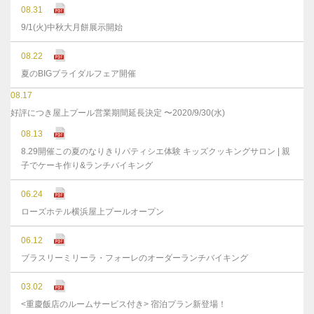
08.31
9/1(火)中秋大月餅展示開始
08.22
夏のBIGブライダルフェア開催
08.17
好評につき屋上プール営業期間延長決定 〜2020/9/30(水)
08.13
8.29開催この夏のなりきりパティシエ体験 キッズクッキングサロン | 親
子でケーキ作り&ランチバイキング
06.24
ローズホテル横浜屋上プールオープン
06.12
ブラスリーミリーラ・フォーレのオーダーランチバイキング
03.02
<重慶飯店のルームサービス付き> 宿泊プラン新登場！