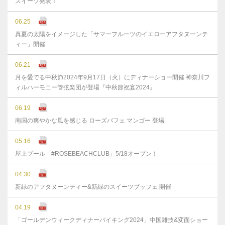
スイーツ発表！
06.25
真夏の太陽をイメージした「サマーフルーツのイエローアフタヌーンテ
ィー」開催
06.21
月を愛でる中秋節2024年9月17日（火）にディナーショー開催 神奈川フ
ィルハーモニー管弦楽団が登場『中秋節祝宴2024』
06.19
南国の爽やかな風を感じる ローズパフェ マンゴー 登場
05.16
屋上プール「#ROSEBEACHCLUB」5/18オープン！
04.30
新緑のアフタヌーンティー&新緑のスイーツブッフェ 開催
04.19
「ゴールデンウィークディナーバイキング2024」中国雑技&変面ショー