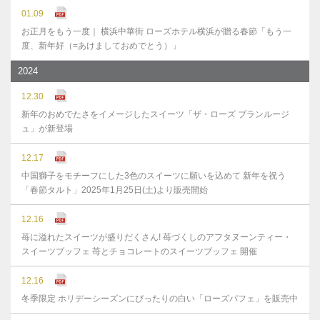
01.09
お正月をもう一度｜ 横浜中華街 ローズホテル横浜が贈る春節「もう一
度、新年好（=あけましておめでとう）」
2024
12.30
新年のおめでたさをイメージしたスイーツ「ザ・ローズ ブランルージ
ュ」が新登場
12.17
中国獅子をモチーフにした3色のスイーツに願いを込めて 新年を祝う
「春節タルト」2025年1月25日(土)より販売開始
12.16
苺に溢れたスイーツが盛りだくさん! 苺づくしのアフタヌーンティー・
スイーツブッフェ 苺とチョコレートのスイーツブッフェ 開催
12.16
冬季限定 ホリデーシーズンにぴったりの白い「ローズパフェ」を販売中