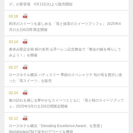
ズ」が新登場 4月1日(火)より販売開始
03.18
和洋のスイーツを楽しめる 「苺と抹茶のスイーツブッフェ」 2025年4
月の土日6日間 限定開催
03.14
春休み限定企画 桜の名所 山手ヘレン記念教会で『教会の鐘を鳴らして
みよう！』を開催
02.27
ローズホテル横浜 パティスリー 季節のスペシャリテ 旬の苺を贅沢に使
った「苺スイーツ」を販売
02.24
春の訪れを感じる華やかなスイーツとともに 「苺と桜のスイーツブッフ
ェ」2025年3月の土日6日間限定開催
02.12
ローズホテル横浜「Elevating Excellence Award」を受賞 |
WorldHotelsTMで栄光のアワードを獲得