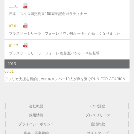
11.01
日本・スイス国交樹立150周年記念ガラディナー
07.01
ブラスリーミリーラ・フォーレ「赤い靴ケーキ」が新しくなりました
01.17
ブラスリーミリーラ・フォーレ 復刻版パンケーキ新登場
2013
06.01
アフリカ支援を目的にホテルメンバー10人が襷を繋ぐRUN-FOR-AFURICA
会社概要
CSR活動
採用情報
プレスリリース
プライバシーポリシー
宿泊約款
宴会・催事規約
サイトマップ