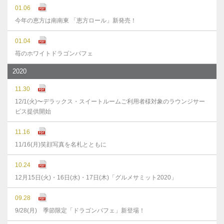
01.06
今年の恵方は南南東 「恵方ロール」新発売！
01.04
苺のホワイトドラゴンパフェ
2020
11.30
12/1(火)〜デラックス・スイートルームご利用者様対象のラウンジサー
ビス提供開始
11.16
11/16(月)笑顔写真を名札とともに
10.24
12月15日(火)・16日(水)・17日(木)「グルメサミット2020」
09.28
9/28(月) 季節限定「ドラゴンパフェ」新登場！