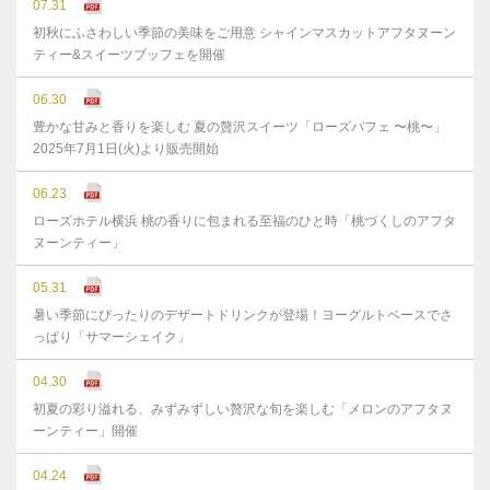
07.31
初秋にふさわしい季節の美味をご用意 シャインマスカットアフタヌーン
ティー&スイーツブッフェを開催
06.30
豊かな⽢みと⾹りを楽しむ 夏の贅沢スイーツ「ローズパフェ 〜桃〜」
2025年7⽉1⽇(⽕)より販売開始
06.23
ローズホテル横浜 桃の香りに包まれる至福のひと時「桃づくしのアフタ
ヌーンティー」
05.31
暑い季節にぴったりのデザートドリンクが登場！ヨーグルトベースでさ
っぱり「サマーシェイク」
04.30
初夏の彩り溢れる、みずみずしい贅沢な旬を楽しむ「メロンのアフタヌ
ーンティー」開催
04.24