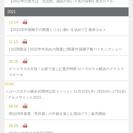
【2022年の恵方は「北北西」縁起の良い干支の寅柄】恵方ロール
2021
12.14
【2022年中国獅子の開運トリオに願いを込めて】春節タルト
11.10
[ 3日間限定 ] 2022年年初めの開運に!開運!中国獅子舞バイキングショー
10.16
クリスマスの主役！お家で楽しむ贅沢時間 ローズホテル横浜のクリスマ
スケーキ
10.04
［ ローズホテル横浜40周年記念イベント］11月15日(月)･16日(火)･17日(水)
「グルメサミット2021」
08.26
明治28年創業『荒井屋』の牛鍋を楽しむ宿泊プラン販売開始
08.20