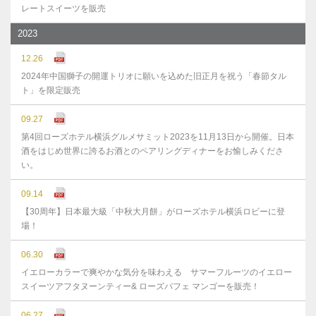
レートスイーツを販売
2023
12.26
2024年中国獅子の開運トリオに願いを込めた旧正月を祝う「春節タル
ト」を限定販売
09.27
第4回ローズホテル横浜グルメサミット2023を11月13日から開催。日本
酒をはじめ世界に誇るお酒とのペアリングディナーをお愉しみくださ
い。
09.14
【30周年】日本最大級「中秋大月餅」がローズホテル横浜ロビーに登
場！
06.30
イエローカラーで爽やかな気分を味わえる サマーフルーツのイエロー
スイーツアフタヌーンティー& ローズパフェ マンゴーを販売！
06.27