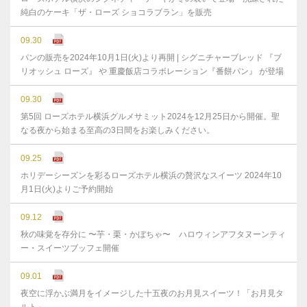
純白のケーキ「ザ・ローズ ショコラブラン」を販売
09.30
パンの販売を2024年10月1日(火)より再開 | シグニチャーブレッド 『ブ
リオッシュ ローズ』 や 重慶飯店コラボレーション『番餅パン』 が登場
09.30
第5回 ローズホテル横浜グルメサミット2024を12月25日から開催。聖
なる夜から始まる至高の3日間をお楽しみください。
09.25
ホリデーシーズンを彩るローズホテル横浜の贅沢なスイーツ 2024年10
月1日(火)よりご予約開始
09.12
秋の味覚を存分に 〜芋・栗・かぼちゃ〜 ハロウィンアフタヌーンティ
ー・スイーツブッフェ開催
09.01
夜空に浮かぶ満月をイメージした十五夜のお月見スイーツ！「お月見タ