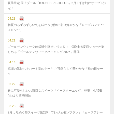
夏季限定 屋上プール『#ROSEBEACHCLUB』5月17日(土)にオープン決
定！
04.23
初夏のみずみずしい旬を味わう 贅沢に彩り鮮やかな「ローズパフェ 〜
メロン〜」
04.21
ゴールデンウィークは横浜中華街で決まり！中国雑技&変面ショーが楽
しめる「ゴールデンウィークバイキング 2025」開催
04.14
感謝の気持ちをハート型のケーキで 可愛らしく華やかな「母の日ケー
キ」
03.29
春に可愛らしいお茶目なスイーツ「イースターエッグ」登場 4月5日
(土)より販売開始
03.28
2月より続く苺スイーツ第2弾「フレジェモンブラン」「ムースフレー