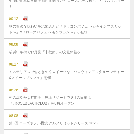
聖夜の食卓に笑顔を添える味わいを ローズホテル横浜「クリスマスケー
キ」
09.12
秋の贅沢な味わいを詰め込んだ「ドラゴンパフェ 〜シャインマスカッ
ト〜」&「ローズパフェ 〜モンブラン〜」が登場
09.09
横浜中華街でお月見「中秋節」の文化体験を
08.27
ミステリアスで心ときめくスイーツを「ハロウィンアフタヌーンティー
&スイーツブッフェ」開催
08.26
朝の涼やかな時間を、屋上リゾートで 9月の日曜は
『#ROSEBEACHCLUB』朝8時オープン
08.08
第6回 ローズホテル横浜 グルメサミットシリーズ 2025