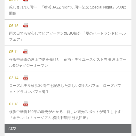
親しまれて6周年 「横浜 JAZZ Night 6 周年記念 Special Night」6/30に
開催
06.15
雨の日でも安心してビアガーデン&BBQ気分 「夏のハートランドビール
フェア」
05.11
横浜中華街の屋上で夏を先取り 宿泊・デイユースゲスト専用 屋上プー
ル&ジャグジーオープン
03.14
ローズホテル横浜20周年を記念した新しい2種のパフェ ローズパフ
ェ・ドラゴンパフェ誕生
01.18
横浜中華街160年の歴史がわかる、新しい観光スポットが誕生します！
「ホテル de ミュージアム 横浜中華街 歴史回廊」
2022