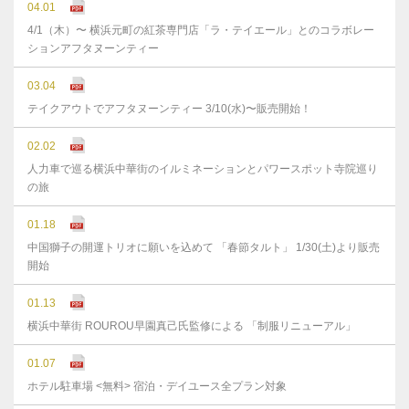
04.01
4/1（木）〜 横浜元町の紅茶専門店「ラ・テイエール」とのコラボレー
ションアフタヌーンティー
03.04
テイクアウトでアフタヌーンティー 3/10(水)〜販売開始！
02.02
人力車で巡る横浜中華街のイルミネーションとパワースポット寺院巡り
の旅
01.18
中国獅子の開運トリオに願いを込めて 「春節タルト」 1/30(土)より販売
開始
01.13
横浜中華街 ROUROU早園真己氏監修による 「制服リニューアル」
01.07
ホテル駐車場 <無料> 宿泊・デイユース全プラン対象