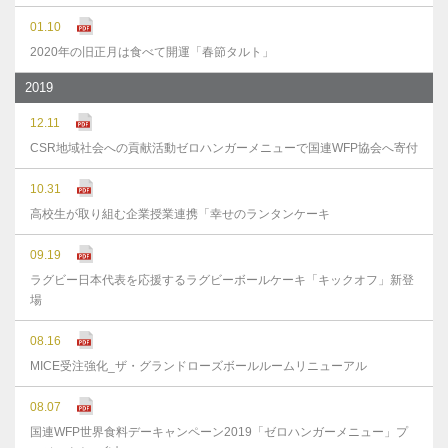
01.10
2020年の旧正月は食べて開運「春節タルト」
2019
12.11
CSR地域社会への貢献活動ゼロハンガーメニューで国連WFP協会へ寄付
10.31
高校生が取り組む企業授業連携「幸せのランタンケーキ
09.19
ラグビー日本代表を応援するラグビーボールケーキ「キックオフ」新登
場
08.16
MICE受注強化_ザ・グランドローズボールルームリニューアル
08.07
国連WFP世界食料デーキャンペーン2019「ゼロハンガーメニュー」プ