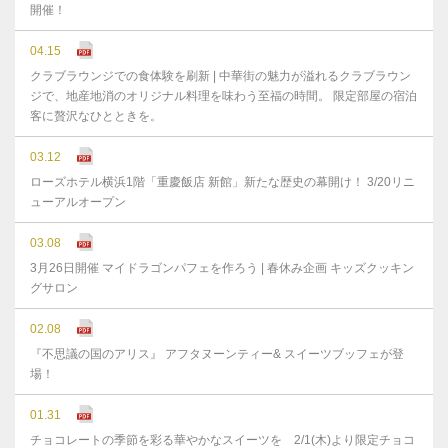
開催！
04.15
クラブラウンジでの食体験を刷新 | 中華街の魅力が溢れるクラブラウン
ジで、地産地消のオリジナル料理を味わう至福の時間。 限定部屋の宿泊
客に贅沢なひとときを。
03.12
ローズホテル横浜1階「重慶飯店 新館」新たな歴史の幕開け！ 3/20リニ
ューアルオープン
03.08
3月26日開催 マイドラゴンパフェを作ろう | 春休み企画 キッズクッキン
グサロン
02.08
『不思議の国のアリス』 アフタヌーンティー& スイーツブッフェが登
場！
01.31
チョコレートの季節を彩る華やかなスイーツを 2/1(木)より限定チョコ