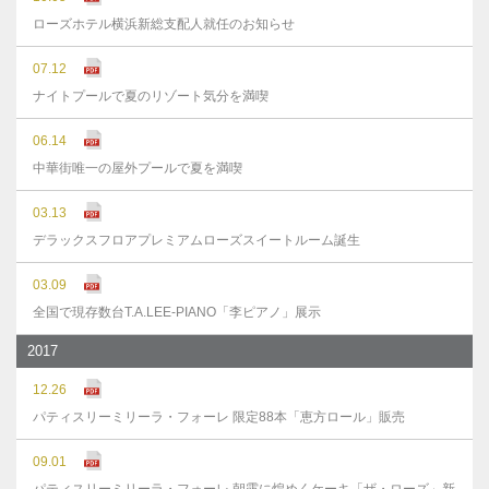
ローズホテル横浜新総支配人就任のお知らせ
07.12
ナイトプールで夏のリゾート気分を満喫
06.14
中華街唯一の屋外プールで夏を満喫
03.13
デラックスフロアプレミアムローズスイートルーム誕生
03.09
全国で現存数台T.A.LEE-PIANO「李ピアノ」展示
2017
12.26
パティスリーミリーラ・フォーレ 限定88本「恵方ロール」販売
09.01