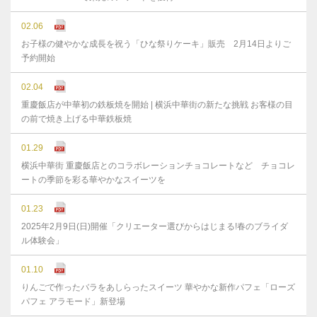
02.06
お子様の健やかな成⻑を祝う「ひな祭りケーキ」販売 2月14日よりご
予約開始
02.04
重慶飯店が中華初の鉄板焼を開始 | 横浜中華街の新たな挑戦 お客様の目
の前で焼き上げる中華鉄板焼
01.29
横浜中華街 重慶飯店とのコラボレーションチョコレートなど チョコレ
ートの季節を彩る華やかなスイーツを
01.23
2025年2月9日(日)開催「クリエーター選びからはじまる!春のブライダ
ル体験会」
01.10
りんごで作ったバラをあしらったスイーツ 華やかな新作パフェ「ローズ
パフェ アラモード」新登場