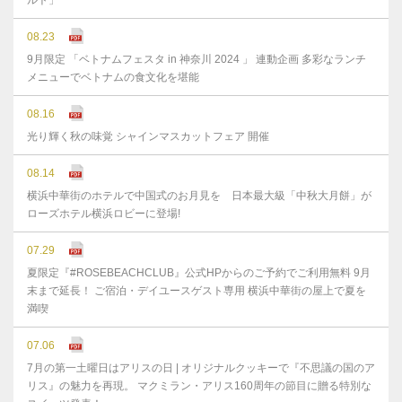
ルト」
08.23
9月限定 「ベトナムフェスタ in 神奈川 2024 」 連動企画 多彩なランチ
メニューでベトナムの食文化を堪能
08.16
光り輝く秋の味覚 シャインマスカットフェア 開催
08.14
横浜中華街のホテルで中国式のお月見を 日本最大級「中秋大月餅」が
ローズホテル横浜ロビーに登場!
07.29
夏限定『#ROSEBEACHCLUB』公式HPからのご予約でご利用無料 9月
末まで延⻑！ ご宿泊・デイユースゲスト専用 横浜中華街の屋上で夏を
満喫
07.06
7月の第一土曜日はアリスの日 | オリジナルクッキーで『不思議の国のア
リス』の魅力を再現。 マクミラン・アリス160周年の節目に贈る特別な