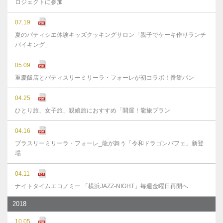
ロジェクトに参加
07.19
夏のパティシエ体験キッズクッキングサロン「親子でケーキ作りランチ
バイキング」
05.09
重慶飯店とパティスリーミリーラ・フォーレが初コラボ！番餅パン
04.25
ひとり旅、女子旅、親娘旅におすすめ「開運！龍旅プラン
04.16
ブラスリーミリーラ・フォーレ_龍が舞う「令和ドラゴンパフェ」新登
場
04.11
ナイトタイムエコノミー 「横浜JAZZ-NIGHT」毎週金曜日再開へ
2018
10.05