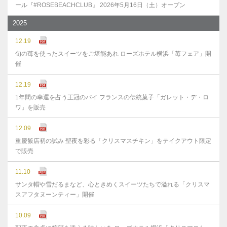
ール『#ROSEBEACHCLUB』 2026年5月16日（土）オープン
2025
12.19
旬の苺を使ったスイーツをご堪能あれ ローズホテル横浜「苺フェア」開
催
12.19
1年間の幸運を占う王冠のパイ フランスの伝統菓子「ガレット・デ・ロ
ワ」を販売
12.09
重慶飯店初の試み 聖夜を彩る「クリスマスチキン」をテイクアウト限定
で販売
11.10
サンタ帽や雪だるまなど、心ときめくスイーツたちで溢れる「クリスマ
スアフタヌーンティー」開催
10.09