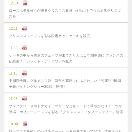
12.13
ローズホテル横浜が贈るクリスマス礼拝 | 横浜山手で心温まるクリスマ
スを
12.11
クリスマスシーズンを彩る限定カットケーキを販売
11.30
ケーキの中から陶器のフェーブが出てきた人は 1 年間幸運に フランスの
伝統菓子「ガレット・デ・ロワ」を販売
11.15
中国獅子舞にグルメに舌鼓！新年の幕開けにふさわしい「開運!! 中国獅
子舞バイキングショー2025」開催！
11.08
サンタクロースやトナカイ、ツリーなどキュートで華やかなスイーツが
登場 ホリデーシーズンを彩る 「クリスマスアフタヌーンティー」開催
10.30
ローズホテル横浜のシグネチャーケーキが冬の装いで登場 洗練された