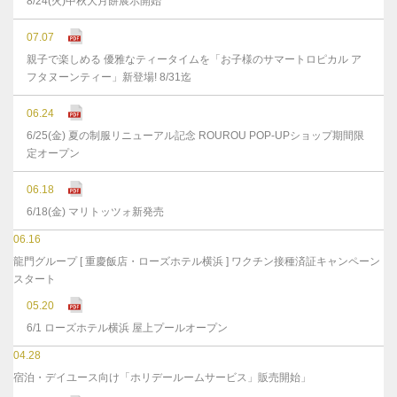
8/24(火)中秋大月餅展示開始
07.07
親子で楽しめる 優雅なティータイムを「お子様のサマートロピカル ア
フタヌーンティー」新登場! 8/31迄
06.24
6/25(金) 夏の制服リニューアル記念 ROUROU POP-UPショップ期間限
定オープン
06.18
6/18(金) マリトッツォ新発売
06.16
龍門グループ [ 重慶飯店・ローズホテル横浜 ] ワクチン接種済証キャンペーン
スタート
05.20
6/1 ローズホテル横浜 屋上プールオープン
04.28
宿泊・デイユース向け「ホリデールームサービス」販売開始」