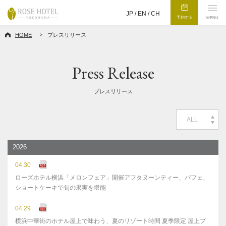
JP /
EN
/
CH
予約する
MENU
HOME
プレスリリース
Press Release
プレスリリース
ALL
2026
04.30
ローズホテル横浜「メロンフェア」開催アフタヌーンティー、パフェ、
ショートケーキで旬の果実を堪能
04.29
横浜中華街のホテル屋上で味わう、夏のリゾート時間 夏季限定 屋上プ