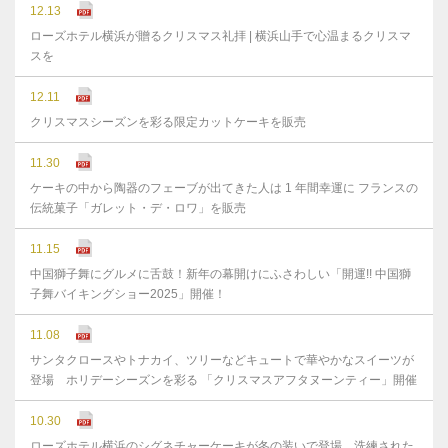
12.13
ローズホテル横浜が贈るクリスマス礼拝 | 横浜山手で心温まるクリスマ
スを
12.11
クリスマスシーズンを彩る限定カットケーキを販売
11.30
ケーキの中から陶器のフェーブが出てきた人は 1 年間幸運に フランスの
伝統菓子「ガレット・デ・ロワ」を販売
11.15
中国獅子舞にグルメに舌鼓！新年の幕開けにふさわしい「開運!! 中国獅
子舞バイキングショー2025」開催！
11.08
サンタクロースやトナカイ、ツリーなどキュートで華やかなスイーツが
登場 ホリデーシーズンを彩る 「クリスマスアフタヌーンティー」開催
10.30
ローズホテル横浜のシグネチャーケーキが冬の装いで登場 洗練された