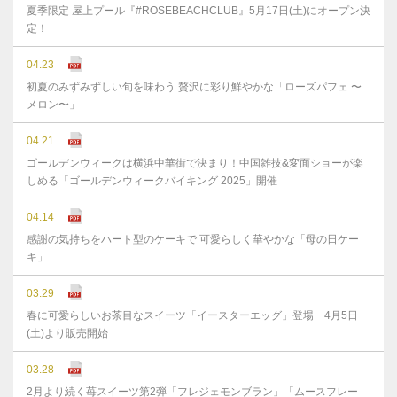
夏季限定 屋上プール『#ROSEBEACHCLUB』5月17日(土)にオープン決
定！
04.23
初夏のみずみずしい旬を味わう 贅沢に彩り鮮やかな「ローズパフェ 〜
メロン〜」
04.21
ゴールデンウィークは横浜中華街で決まり！中国雑技&変面ショーが楽
しめる「ゴールデンウィークバイキング 2025」開催
04.14
感謝の気持ちをハート型のケーキで 可愛らしく華やかな「母の日ケー
キ」
03.29
春に可愛らしいお茶目なスイーツ「イースターエッグ」登場 4月5日
(土)より販売開始
03.28
2月より続く苺スイーツ第2弾「フレジェモンブラン」「ムースフレー