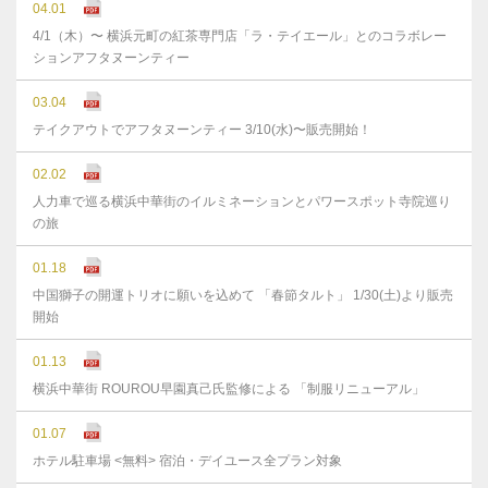
04.01
4/1（木）〜 横浜元町の紅茶専門店「ラ・テイエール」とのコラボレー
ションアフタヌーンティー
03.04
テイクアウトでアフタヌーンティー 3/10(水)〜販売開始！
02.02
人力車で巡る横浜中華街のイルミネーションとパワースポット寺院巡り
の旅
01.18
中国獅子の開運トリオに願いを込めて 「春節タルト」 1/30(土)より販売
開始
01.13
横浜中華街 ROUROU早園真己氏監修による 「制服リニューアル」
01.07
ホテル駐車場 <無料> 宿泊・デイユース全プラン対象