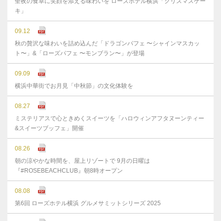
聖夜の食卓に笑顔を添える味わいを ローズホテル横浜「クリスマスケー
キ」
09.12
秋の贅沢な味わいを詰め込んだ「ドラゴンパフェ 〜シャインマスカッ
ト〜」&「ローズパフェ 〜モンブラン〜」が登場
09.09
横浜中華街でお月見「中秋節」の文化体験を
08.27
ミステリアスで心ときめくスイーツを「ハロウィンアフタヌーンティー
&スイーツブッフェ」開催
08.26
朝の涼やかな時間を、屋上リゾートで 9月の日曜は
『#ROSEBEACHCLUB』朝8時オープン
08.08
第6回 ローズホテル横浜 グルメサミットシリーズ 2025