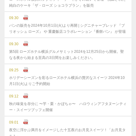
純白のケーキ「ザ・ローズ ショコラブラン」を販売
09.30
パンの販売を2024年10月1日(火)より再開 | シグニチャーブレッド 『ブ
リオッシュ ローズ』 や 重慶飯店コラボレーション『番餅パン』 が登場
09.30
第5回 ローズホテル横浜グルメサミット2024を12月25日から開催。聖
なる夜から始まる至高の3日間をお楽しみください。
09.25
ホリデーシーズンを彩るローズホテル横浜の贅沢なスイーツ 2024年10
月1日(火)よりご予約開始
09.12
秋の味覚を存分に 〜芋・栗・かぼちゃ〜 ハロウィンアフタヌーンティ
ー・スイーツブッフェ開催
09.01
夜空に浮かぶ満月をイメージした十五夜のお月見スイーツ！「お月見タ