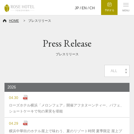
JP /
EN
/
CH
予約する
MENU
HOME
プレスリリース
Press Release
プレスリリース
ALL
2026
04.30
ローズホテル横浜「メロンフェア」開催アフタヌーンティー、パフェ、
ショートケーキで旬の果実を堪能
04.29
横浜中華街のホテル屋上で味わう、夏のリゾート時間 夏季限定 屋上プ