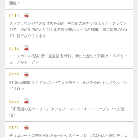
開催！
04.15
クラブラウンジでの食体験を刷新 | 中華街の魅力が溢れるクラブラウン
ジで、地産地消のオリジナル料理を味わう至福の時間。 限定部屋の宿泊
客に贅沢なひとときを。
03.12
ローズホテル横浜1階「重慶飯店 新館」新たな歴史の幕開け！ 3/20リニ
ューアルオープン
03.08
3月26日開催 マイドラゴンパフェを作ろう | 春休み企画 キッズクッキン
グサロン
02.08
『不思議の国のアリス』 アフタヌーンティー& スイーツブッフェが登
場！
01.31
チョコレートの季節を彩る華やかなスイーツを 2/1(木)より限定チョコ