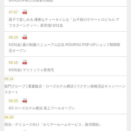
8/24(火)中秋大月餅展示開始
07.07
親子で楽しめる 優雅なティータイムを「お子様のサマートロピカル ア
フタヌーンティー」新登場! 8/31迄
06.24
6/25(金) 夏の制服リニューアル記念 ROUROU POP-UPショップ期間限
定オープン
06.18
6/18(金) マリトッツォ新発売
06.16
龍門グループ [ 重慶飯店・ローズホテル横浜 ] ワクチン接種済証キャンペーン
スタート
05.20
6/1 ローズホテル横浜 屋上プールオープン
04.28
宿泊・デイユース向け「ホリデールームサービス」販売開始」