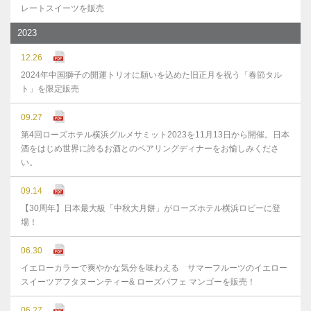
レートスイーツを販売
2023
12.26
2024年中国獅子の開運トリオに願いを込めた旧正月を祝う「春節タル
ト」を限定販売
09.27
第4回ローズホテル横浜グルメサミット2023を11月13日から開催。日本
酒をはじめ世界に誇るお酒とのペアリングディナーをお愉しみくださ
い。
09.14
【30周年】日本最大級「中秋大月餅」がローズホテル横浜ロビーに登
場！
06.30
イエローカラーで爽やかな気分を味わえる サマーフルーツのイエロー
スイーツアフタヌーンティー& ローズパフェ マンゴーを販売！
06.27