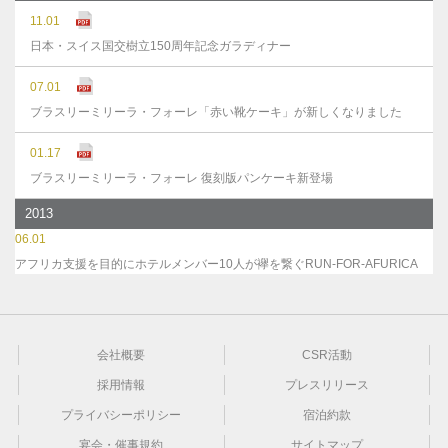
11.01
日本・スイス国交樹立150周年記念ガラディナー
07.01
ブラスリーミリーラ・フォーレ「赤い靴ケーキ」が新しくなりました
01.17
ブラスリーミリーラ・フォーレ 復刻版パンケーキ新登場
2013
06.01
アフリカ支援を目的にホテルメンバー10人が襷を繋ぐRUN-FOR-AFURICA
会社概要
CSR活動
採用情報
プレスリリース
プライバシーポリシー
宿泊約款
宴会・催事規約
サイトマップ