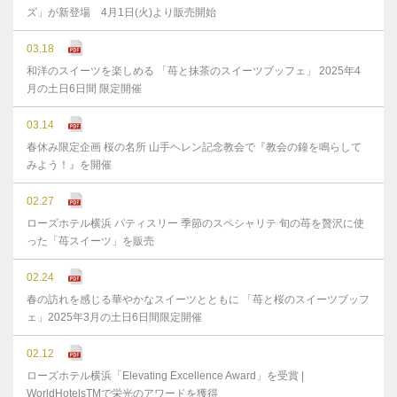
ズ」が新登場 4月1日(火)より販売開始
03.18
和洋のスイーツを楽しめる 「苺と抹茶のスイーツブッフェ」 2025年4
月の土日6日間 限定開催
03.14
春休み限定企画 桜の名所 山手ヘレン記念教会で『教会の鐘を鳴らして
みよう！』を開催
02.27
ローズホテル横浜 パティスリー 季節のスペシャリテ 旬の苺を贅沢に使
った「苺スイーツ」を販売
02.24
春の訪れを感じる華やかなスイーツとともに 「苺と桜のスイーツブッフ
ェ」2025年3月の土日6日間限定開催
02.12
ローズホテル横浜「Elevating Excellence Award」を受賞 |
WorldHotelsTMで栄光のアワードを獲得