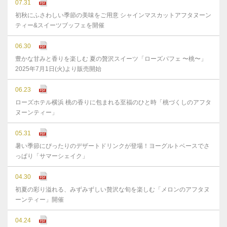
07.31
初秋にふさわしい季節の美味をご用意 シャインマスカットアフタヌーン
ティー&スイーツブッフェを開催
06.30
豊かな⽢みと⾹りを楽しむ 夏の贅沢スイーツ「ローズパフェ 〜桃〜」
2025年7⽉1⽇(⽕)より販売開始
06.23
ローズホテル横浜 桃の香りに包まれる至福のひと時「桃づくしのアフタ
ヌーンティー」
05.31
暑い季節にぴったりのデザートドリンクが登場！ヨーグルトベースでさ
っぱり「サマーシェイク」
04.30
初夏の彩り溢れる、みずみずしい贅沢な旬を楽しむ「メロンのアフタヌ
ーンティー」開催
04.24