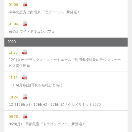
01.06
今年の恵方は南南東 「恵方ロール」新発売！
01.04
苺のホワイトドラゴンパフェ
2020
11.30
12/1(火)〜デラックス・スイートルームご利用者様対象のラウンジサー
ビス提供開始
11.16
11/16(月)笑顔写真を名札とともに
10.24
12月15日(火)・16日(水)・17日(木)「グルメサミット2020」
09.28
9/28(月) 季節限定「ドラゴンパフェ」新登場！