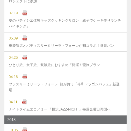
ロジェクトに参加
07.19
夏のパティシエ体験キッズクッキングサロン「親子でケーキ作りランチ
バイキング」
05.09
重慶飯店とパティスリーミリーラ・フォーレが初コラボ！番餅パン
04.25
ひとり旅、女子旅、親娘旅におすすめ「開運！龍旅プラン
04.16
ブラスリーミリーラ・フォーレ_龍が舞う「令和ドラゴンパフェ」新登
場
04.11
ナイトタイムエコノミー 「横浜JAZZ-NIGHT」毎週金曜日再開へ
2018
10.05