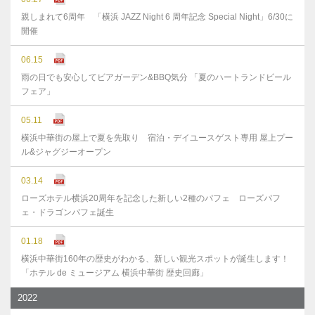
親しまれて6周年 「横浜 JAZZ Night 6 周年記念 Special Night」6/30に
開催
06.15
雨の日でも安心してビアガーデン&BBQ気分 「夏のハートランドビール
フェア」
05.11
横浜中華街の屋上で夏を先取り 宿泊・デイユースゲスト専用 屋上プー
ル&ジャグジーオープン
03.14
ローズホテル横浜20周年を記念した新しい2種のパフェ ローズパフ
ェ・ドラゴンパフェ誕生
01.18
横浜中華街160年の歴史がわかる、新しい観光スポットが誕生します！
「ホテル de ミュージアム 横浜中華街 歴史回廊」
2022