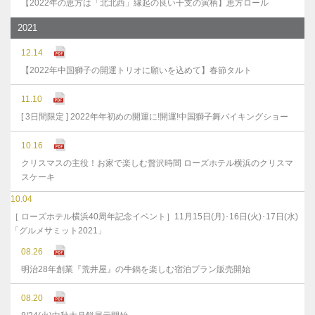
【2022年の恵方は「北北西」縁起の良い干支の寅柄】恵方ロール
2021
12.14
【2022年中国獅子の開運トリオに願いを込めて】春節タルト
11.10
[ 3日間限定 ] 2022年年初めの開運に!開運!中国獅子舞バイキングショー
10.16
クリスマスの主役！お家で楽しむ贅沢時間 ローズホテル横浜のクリスマ
スケーキ
10.04
［ ローズホテル横浜40周年記念イベント］11月15日(月)･16日(火)･17日(水)
「グルメサミット2021」
08.26
明治28年創業『荒井屋』の牛鍋を楽しむ宿泊プラン販売開始
08.20