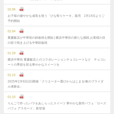
02.06
お子様の健やかな成⻑を祝う「ひな祭りケーキ」販売 2月14日よりご
予約開始
02.04
重慶飯店が中華初の鉄板焼を開始 | 横浜中華街の新たな挑戦 お客様の目
の前で焼き上げる中華鉄板焼
01.29
横浜中華街 重慶飯店とのコラボレーションチョコレートなど チョコレ
ートの季節を彩る華やかなスイーツを
01.23
2025年2月9日(日)開催「クリエーター選びからはじまる!春のブライダ
ル体験会」
01.10
りんごで作ったバラをあしらったスイーツ 華やかな新作パフェ「ローズ
パフェ アラモード」新登場