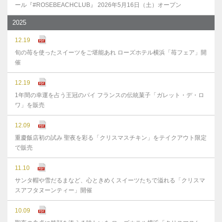
ール『#ROSEBEACHCLUB』 2026年5月16日（土）オープン
2025
12.19
旬の苺を使ったスイーツをご堪能あれ ローズホテル横浜「苺フェア」開
催
12.19
1年間の幸運を占う王冠のパイ フランスの伝統菓子「ガレット・デ・ロ
ワ」を販売
12.09
重慶飯店初の試み 聖夜を彩る「クリスマスチキン」をテイクアウト限定
で販売
11.10
サンタ帽や雪だるまなど、心ときめくスイーツたちで溢れる「クリスマ
スアフタヌーンティー」開催
10.09