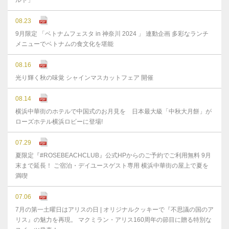
ルト」
08.23
9月限定 「ベトナムフェスタ in 神奈川 2024 」 連動企画 多彩なランチ
メニューでベトナムの食文化を堪能
08.16
光り輝く秋の味覚 シャインマスカットフェア 開催
08.14
横浜中華街のホテルで中国式のお月見を 日本最大級「中秋大月餅」が
ローズホテル横浜ロビーに登場!
07.29
夏限定『#ROSEBEACHCLUB』公式HPからのご予約でご利用無料 9月
末まで延⻑！ ご宿泊・デイユースゲスト専用 横浜中華街の屋上で夏を
満喫
07.06
7月の第一土曜日はアリスの日 | オリジナルクッキーで『不思議の国のア
リス』の魅力を再現。 マクミラン・アリス160周年の節目に贈る特別な