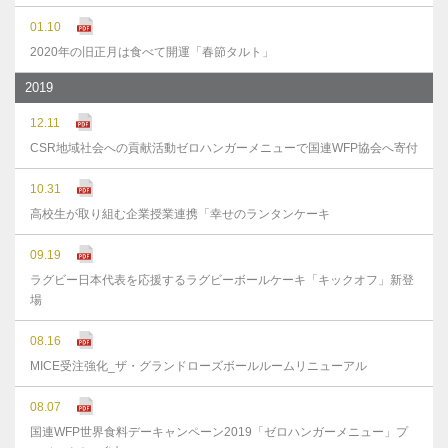
01.10
2020年の旧正月は食べて開運「春節タルト」
2019
12.11
CSR地域社会への貢献活動ゼロハンガーメニューで国連WFP協会へ寄付
10.31
高校生が取り組む企業授業連携「幸せのランタンケーキ
09.19
ラグビー日本代表を応援するラグビーボールケーキ「キックオフ」新登
場
08.16
MICE受注強化_ザ・グランドローズボールルームリニューアル
08.07
国連WFP世界食料デーキャンペーン2019「ゼロハンガーメニュー」プ