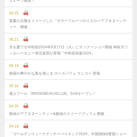
スイーツ発表！
06.25
真夏の太陽をイメージした「サマーフルーツのイエローアフタヌーンテ
ィー」開催
06.21
月を愛でる中秋節2024年9月17日（火）にディナーショー開催 神奈川フ
ィルハーモニー管弦楽団が登場『中秋節祝宴2024』
06.19
南国の爽やかな風を感じる ローズパフェ マンゴー 登場
05.16
屋上プール「#ROSEBEACHCLUB」5/18オープン！
04.30
新緑のアフタヌーンティー&新緑のスイーツブッフェ 開催
04.19
「ゴールデンウィークディナーバイキング2024」中国雑技&変面ショー