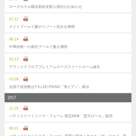
ローズホテル横浜新総支配人就任のお知らせ
07.12
ナイトプールで夏のリゾート気分を満喫
06.14
中華街唯一の屋外プールで夏を満喫
03.13
デラックスフロアプレミアムローズスイートルーム誕生
03.09
全国で現存数台T.A.LEE-PIANO「李ピアノ」展示
2017
12.26
パティスリーミリーラ・フォーレ 限定88本「恵方ロール」販売
09.01