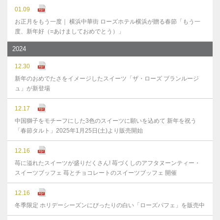
01.09
お正月をもう一度｜ 横浜中華街 ローズホテル横浜が贈る春節「もう一
度、新年好（=あけましておめでとう）」
2024
12.30
新年のおめでたさをイメージしたスイーツ「ザ・ローズ ブランルージ
ュ」が新登場
12.17
中国獅子をモチーフにした3色のスイーツに願いを込めて 新年を祝う
「春節タルト」2025年1月25日(土)より販売開始
12.16
苺に溢れたスイーツが盛りだくさん! 苺づくしのアフタヌーンティー・
スイーツブッフェ 苺とチョコレートのスイーツブッフェ 開催
12.16
冬季限定 ホリデーシーズンにぴったりの白い「ローズパフェ」を販売中