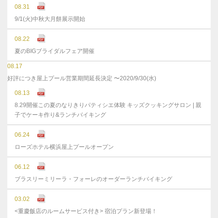
08.31
9/1(火)中秋大月餅展示開始
08.22
夏のBIGブライダルフェア開催
08.17
好評につき屋上プール営業期間延長決定 〜2020/9/30(水)
08.13
8.29開催この夏のなりきりパティシエ体験 キッズクッキングサロン | 親
子でケーキ作り&ランチバイキング
06.24
ローズホテル横浜屋上プールオープン
06.12
ブラスリーミリーラ・フォーレのオーダーランチバイキング
03.02
<重慶飯店のルームサービス付き> 宿泊プラン新登場！