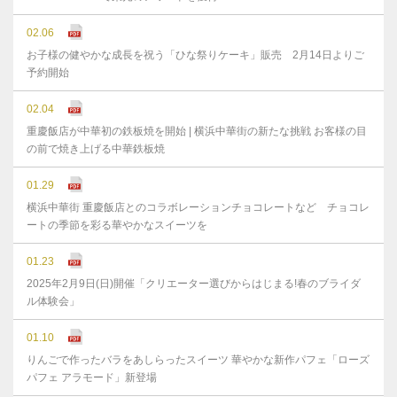
02.06
お子様の健やかな成⻑を祝う「ひな祭りケーキ」販売 2月14日よりご
予約開始
02.04
重慶飯店が中華初の鉄板焼を開始 | 横浜中華街の新たな挑戦 お客様の目
の前で焼き上げる中華鉄板焼
01.29
横浜中華街 重慶飯店とのコラボレーションチョコレートなど チョコレ
ートの季節を彩る華やかなスイーツを
01.23
2025年2月9日(日)開催「クリエーター選びからはじまる!春のブライダ
ル体験会」
01.10
りんごで作ったバラをあしらったスイーツ 華やかな新作パフェ「ローズ
パフェ アラモード」新登場