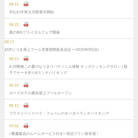
08.31
9/1(火)中秋大月餅展示開始
08.22
夏のBIGブライダルフェア開催
08.17
好評につき屋上プール営業期間延長決定 〜2020/9/30(水)
08.13
8.29開催この夏のなりきりパティシエ体験 キッズクッキングサロン | 親
子でケーキ作り&ランチバイキング
06.24
ローズホテル横浜屋上プールオープン
06.12
ブラスリーミリーラ・フォーレのオーダーランチバイキング
03.02
<重慶飯店のルームサービス付き> 宿泊プラン新登場！