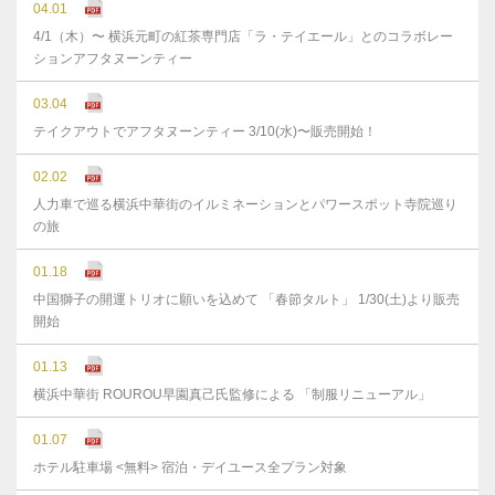
04.01
4/1（木）〜 横浜元町の紅茶専門店「ラ・テイエール」とのコラボレー
ションアフタヌーンティー
03.04
テイクアウトでアフタヌーンティー 3/10(水)〜販売開始！
02.02
人力車で巡る横浜中華街のイルミネーションとパワースポット寺院巡り
の旅
01.18
中国獅子の開運トリオに願いを込めて 「春節タルト」 1/30(土)より販売
開始
01.13
横浜中華街 ROUROU早園真己氏監修による 「制服リニューアル」
01.07
ホテル駐車場 <無料> 宿泊・デイユース全プラン対象