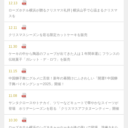
12.13
ローズホテル横浜が贈るクリスマス礼拝 | 横浜山手で心温まるクリスマ
スを
12.11
クリスマスシーズンを彩る限定カットケーキを販売
11.30
ケーキの中から陶器のフェーブが出てきた人は 1 年間幸運に フランスの
伝統菓子「ガレット・デ・ロワ」を販売
11.15
中国獅子舞にグルメに舌鼓！新年の幕開けにふさわしい「開運!! 中国獅
子舞バイキングショー2025」開催！
11.08
サンタクロースやトナカイ、ツリーなどキュートで華やかなスイーツが
登場 ホリデーシーズンを彩る 「クリスマスアフタヌーンティー」開催
10.30
ローズホテル横浜のシグネチャーケーキが冬の装いで登場 洗練された