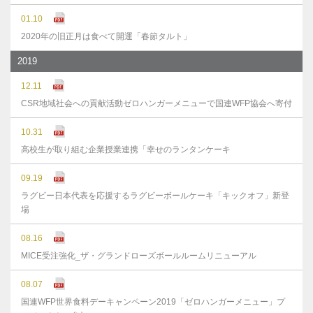
01.10
2020年の旧正月は食べて開運「春節タルト」
2019
12.11
CSR地域社会への貢献活動ゼロハンガーメニューで国連WFP協会へ寄付
10.31
高校生が取り組む企業授業連携「幸せのランタンケーキ
09.19
ラグビー日本代表を応援するラグビーボールケーキ「キックオフ」新登
場
08.16
MICE受注強化_ザ・グランドローズボールルームリニューアル
08.07
国連WFP世界食料デーキャンペーン2019「ゼロハンガーメニュー」プ