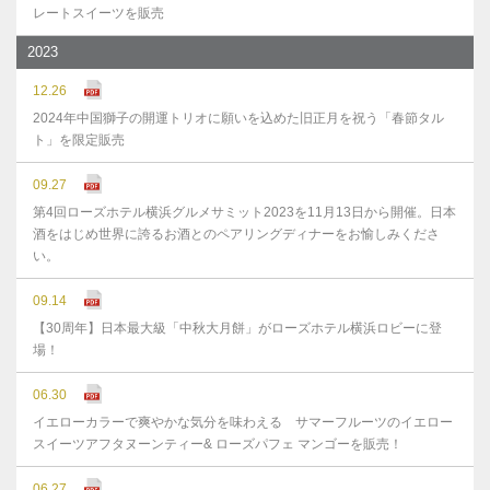
レートスイーツを販売
2023
12.26
2024年中国獅子の開運トリオに願いを込めた旧正月を祝う「春節タル
ト」を限定販売
09.27
第4回ローズホテル横浜グルメサミット2023を11月13日から開催。日本
酒をはじめ世界に誇るお酒とのペアリングディナーをお愉しみくださ
い。
09.14
【30周年】日本最大級「中秋大月餅」がローズホテル横浜ロビーに登
場！
06.30
イエローカラーで爽やかな気分を味わえる サマーフルーツのイエロー
スイーツアフタヌーンティー& ローズパフェ マンゴーを販売！
06.27