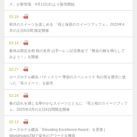
ズ」が新登場 4月1日(火)より販売開始
03.18
和洋のスイーツを楽しめる 「苺と抹茶のスイーツブッフェ」 2025年4
月の土日6日間 限定開催
03.14
春休み限定企画 桜の名所 山手ヘレン記念教会で『教会の鐘を鳴らして
みよう！』を開催
02.27
ローズホテル横浜 パティスリー 季節のスペシャリテ 旬の苺を贅沢に使
った「苺スイーツ」を販売
02.24
春の訪れを感じる華やかなスイーツとともに 「苺と桜のスイーツブッフ
ェ」2025年3月の土日6日間限定開催
02.12
ローズホテル横浜「Elevating Excellence Award」を受賞 |
WorldHotelsTMで栄光のアワードを獲得