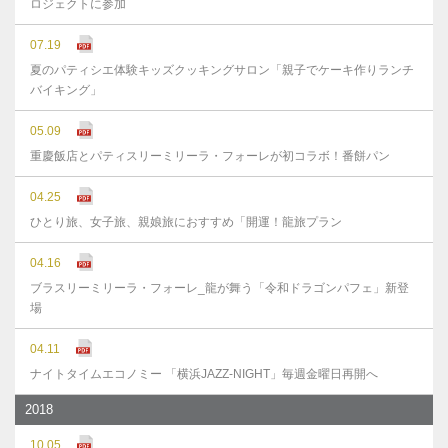
ロジェクトに参加
07.19
夏のパティシエ体験キッズクッキングサロン「親子でケーキ作りランチ
バイキング」
05.09
重慶飯店とパティスリーミリーラ・フォーレが初コラボ！番餅パン
04.25
ひとり旅、女子旅、親娘旅におすすめ「開運！龍旅プラン
04.16
ブラスリーミリーラ・フォーレ_龍が舞う「令和ドラゴンパフェ」新登
場
04.11
ナイトタイムエコノミー 「横浜JAZZ-NIGHT」毎週金曜日再開へ
2018
10.05