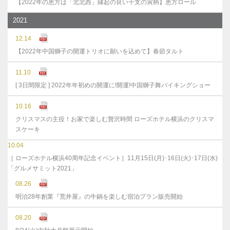
【2022年の恵方は「北北西」縁起の良い干支の寅柄】恵方ロール
2021
12.14
【2022年中国獅子の開運トリオに願いを込めて】春節タルト
11.10
[ 3日間限定 ] 2022年年初めの開運に!開運!中国獅子舞バイキングショー
10.16
クリスマスの主役！お家で楽しむ贅沢時間 ローズホテル横浜のクリスマ
スケーキ
10.04
［ ローズホテル横浜40周年記念イベント］11月15日(月)･16日(火)･17日(水)
「グルメサミット2021」
08.26
明治28年創業『荒井屋』の牛鍋を楽しむ宿泊プラン販売開始
08.20