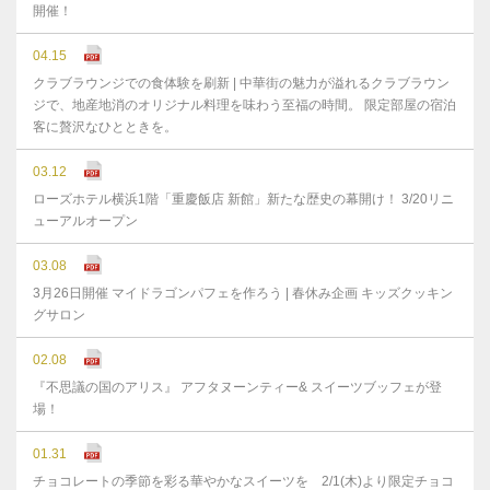
開催！
04.15
クラブラウンジでの食体験を刷新 | 中華街の魅力が溢れるクラブラウン
ジで、地産地消のオリジナル料理を味わう至福の時間。 限定部屋の宿泊
客に贅沢なひとときを。
03.12
ローズホテル横浜1階「重慶飯店 新館」新たな歴史の幕開け！ 3/20リニ
ューアルオープン
03.08
3月26日開催 マイドラゴンパフェを作ろう | 春休み企画 キッズクッキン
グサロン
02.08
『不思議の国のアリス』 アフタヌーンティー& スイーツブッフェが登
場！
01.31
チョコレートの季節を彩る華やかなスイーツを 2/1(木)より限定チョコ