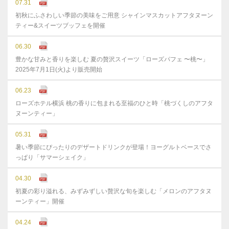
07.31
初秋にふさわしい季節の美味をご用意 シャインマスカットアフタヌーン
ティー&スイーツブッフェを開催
06.30
豊かな⽢みと⾹りを楽しむ 夏の贅沢スイーツ「ローズパフェ 〜桃〜」
2025年7⽉1⽇(⽕)より販売開始
06.23
ローズホテル横浜 桃の香りに包まれる至福のひと時「桃づくしのアフタ
ヌーンティー」
05.31
暑い季節にぴったりのデザートドリンクが登場！ヨーグルトベースでさ
っぱり「サマーシェイク」
04.30
初夏の彩り溢れる、みずみずしい贅沢な旬を楽しむ「メロンのアフタヌ
ーンティー」開催
04.24