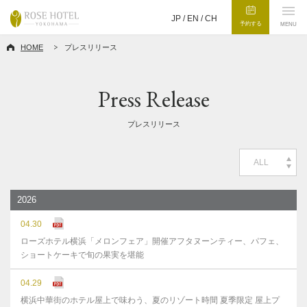
JP /
EN
/
CH
予約する
MENU
HOME
プレスリリース
Press Release
プレスリリース
ALL
2026
04.30
ローズホテル横浜「メロンフェア」開催アフタヌーンティー、パフェ、
ショートケーキで旬の果実を堪能
04.29
横浜中華街のホテル屋上で味わう、夏のリゾート時間 夏季限定 屋上プ