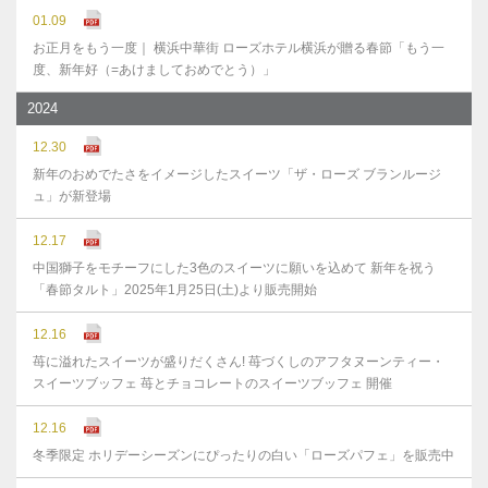
01.09
お正月をもう一度｜ 横浜中華街 ローズホテル横浜が贈る春節「もう一
度、新年好（=あけましておめでとう）」
2024
12.30
新年のおめでたさをイメージしたスイーツ「ザ・ローズ ブランルージ
ュ」が新登場
12.17
中国獅子をモチーフにした3色のスイーツに願いを込めて 新年を祝う
「春節タルト」2025年1月25日(土)より販売開始
12.16
苺に溢れたスイーツが盛りだくさん! 苺づくしのアフタヌーンティー・
スイーツブッフェ 苺とチョコレートのスイーツブッフェ 開催
12.16
冬季限定 ホリデーシーズンにぴったりの白い「ローズパフェ」を販売中