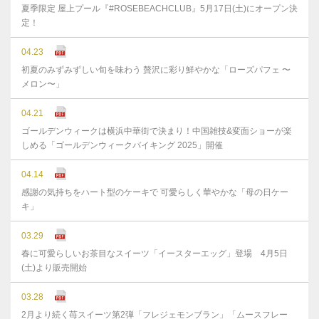
夏季限定 屋上プール『#ROSEBEACHCLUB』5月17日(土)にオープン決
定！
04.23
初夏のみずみずしい旬を味わう 贅沢に彩り鮮やかな「ローズパフェ 〜
メロン〜」
04.21
ゴールデンウィークは横浜中華街で決まり！中国雑技&変面ショーが楽
しめる「ゴールデンウィークバイキング 2025」開催
04.14
感謝の気持ちをハート型のケーキで 可愛らしく華やかな「母の日ケー
キ」
03.29
春に可愛らしいお茶目なスイーツ「イースターエッグ」登場 4月5日
(土)より販売開始
03.28
2月より続く苺スイーツ第2弾「フレジェモンブラン」「ムースフレー