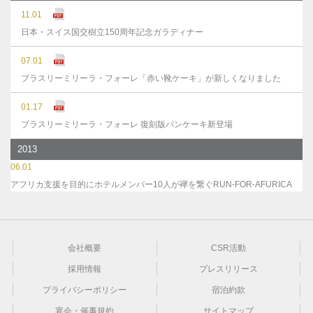
11.01
日本・スイス国交樹立150周年記念ガラディナー
07.01
ブラスリーミリーラ・フォーレ「赤い靴ケーキ」が新しくなりました
01.17
ブラスリーミリーラ・フォーレ 復刻版パンケーキ新登場
2013
06.01
アフリカ支援を目的にホテルメンバー10人が襷を繋ぐRUN-FOR-AFURICA
会社概要
CSR活動
採用情報
プレスリリース
プライバシーポリシー
宿泊約款
宴会・催事規約
サイトマップ