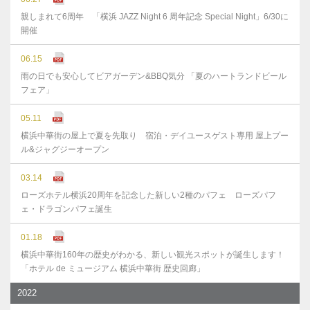
親しまれて6周年 「横浜 JAZZ Night 6 周年記念 Special Night」6/30に
開催
06.15
雨の日でも安心してビアガーデン&BBQ気分 「夏のハートランドビール
フェア」
05.11
横浜中華街の屋上で夏を先取り 宿泊・デイユースゲスト専用 屋上プー
ル&ジャグジーオープン
03.14
ローズホテル横浜20周年を記念した新しい2種のパフェ ローズパフ
ェ・ドラゴンパフェ誕生
01.18
横浜中華街160年の歴史がわかる、新しい観光スポットが誕生します！
「ホテル de ミュージアム 横浜中華街 歴史回廊」
2022