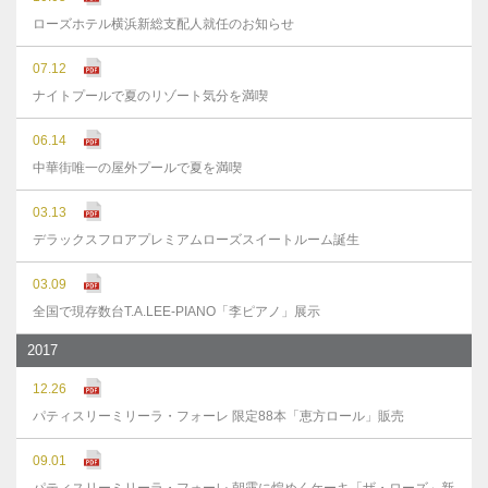
ローズホテル横浜新総支配人就任のお知らせ
07.12
ナイトプールで夏のリゾート気分を満喫
06.14
中華街唯一の屋外プールで夏を満喫
03.13
デラックスフロアプレミアムローズスイートルーム誕生
03.09
全国で現存数台T.A.LEE-PIANO「李ピアノ」展示
2017
12.26
パティスリーミリーラ・フォーレ 限定88本「恵方ロール」販売
09.01