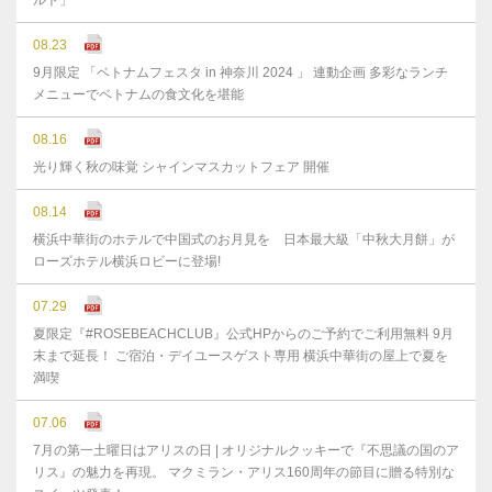
ルト」
08.23
9月限定 「ベトナムフェスタ in 神奈川 2024 」 連動企画 多彩なランチ
メニューでベトナムの食文化を堪能
08.16
光り輝く秋の味覚 シャインマスカットフェア 開催
08.14
横浜中華街のホテルで中国式のお月見を 日本最大級「中秋大月餅」が
ローズホテル横浜ロビーに登場!
07.29
夏限定『#ROSEBEACHCLUB』公式HPからのご予約でご利用無料 9月
末まで延⻑！ ご宿泊・デイユースゲスト専用 横浜中華街の屋上で夏を
満喫
07.06
7月の第一土曜日はアリスの日 | オリジナルクッキーで『不思議の国のア
リス』の魅力を再現。 マクミラン・アリス160周年の節目に贈る特別な