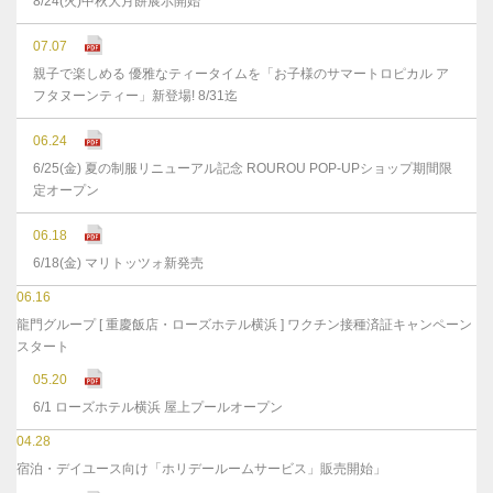
8/24(火)中秋大月餅展示開始
07.07
親子で楽しめる 優雅なティータイムを「お子様のサマートロピカル ア
フタヌーンティー」新登場! 8/31迄
06.24
6/25(金) 夏の制服リニューアル記念 ROUROU POP-UPショップ期間限
定オープン
06.18
6/18(金) マリトッツォ新発売
06.16
龍門グループ [ 重慶飯店・ローズホテル横浜 ] ワクチン接種済証キャンペーン
スタート
05.20
6/1 ローズホテル横浜 屋上プールオープン
04.28
宿泊・デイユース向け「ホリデールームサービス」販売開始」