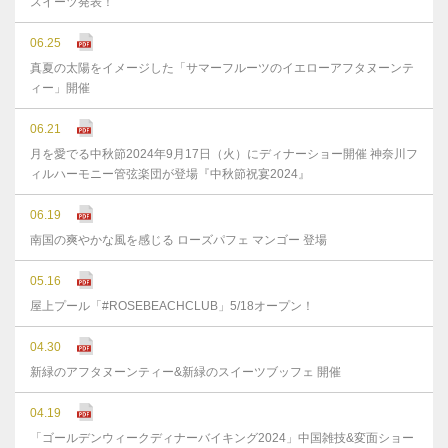
スイーツ発表！
06.25
真夏の太陽をイメージした「サマーフルーツのイエローアフタヌーンテ
ィー」開催
06.21
月を愛でる中秋節2024年9月17日（火）にディナーショー開催 神奈川フ
ィルハーモニー管弦楽団が登場『中秋節祝宴2024』
06.19
南国の爽やかな風を感じる ローズパフェ マンゴー 登場
05.16
屋上プール「#ROSEBEACHCLUB」5/18オープン！
04.30
新緑のアフタヌーンティー&新緑のスイーツブッフェ 開催
04.19
「ゴールデンウィークディナーバイキング2024」中国雑技&変面ショー