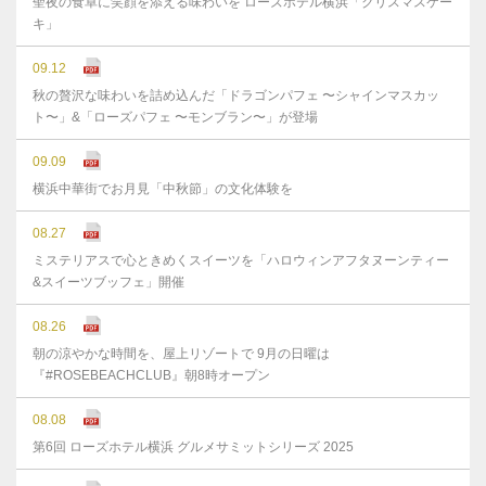
聖夜の食卓に笑顔を添える味わいを ローズホテル横浜「クリスマスケー
キ」
09.12
秋の贅沢な味わいを詰め込んだ「ドラゴンパフェ 〜シャインマスカッ
ト〜」&「ローズパフェ 〜モンブラン〜」が登場
09.09
横浜中華街でお月見「中秋節」の文化体験を
08.27
ミステリアスで心ときめくスイーツを「ハロウィンアフタヌーンティー
&スイーツブッフェ」開催
08.26
朝の涼やかな時間を、屋上リゾートで 9月の日曜は
『#ROSEBEACHCLUB』朝8時オープン
08.08
第6回 ローズホテル横浜 グルメサミットシリーズ 2025