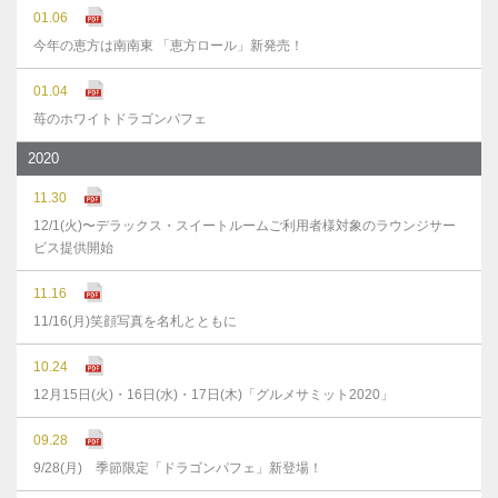
01.06
今年の恵方は南南東 「恵方ロール」新発売！
01.04
苺のホワイトドラゴンパフェ
2020
11.30
12/1(火)〜デラックス・スイートルームご利用者様対象のラウンジサー
ビス提供開始
11.16
11/16(月)笑顔写真を名札とともに
10.24
12月15日(火)・16日(水)・17日(木)「グルメサミット2020」
09.28
9/28(月) 季節限定「ドラゴンパフェ」新登場！