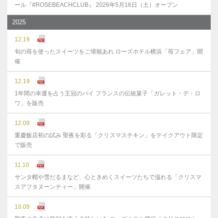
ール『#ROSEBEACHCLUB』 2026年5月16日（土）オープン
2025
12.19
旬の苺を使ったスイーツをご堪能あれ ローズホテル横浜「苺フェア」開
催
12.19
1年間の幸運を占う王冠のパイ フランスの伝統菓子「ガレット・デ・ロ
ワ」を販売
12.09
重慶飯店初の試み 聖夜を彩る「クリスマスチキン」をテイクアウト限定
で販売
11.10
サンタ帽や雪だるまなど、心ときめくスイーツたちで溢れる「クリスマ
スアフタヌーンティー」開催
10.09