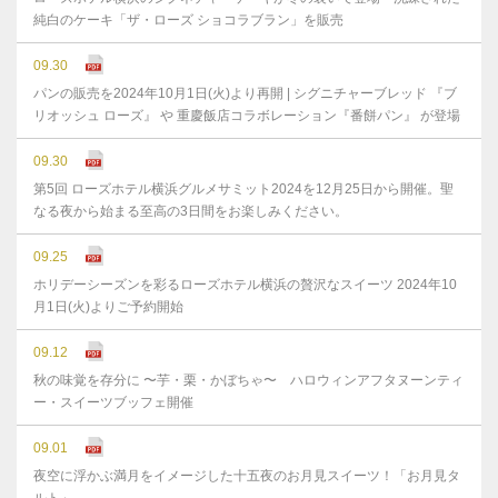
純白のケーキ「ザ・ローズ ショコラブラン」を販売
09.30
パンの販売を2024年10月1日(火)より再開 | シグニチャーブレッド 『ブ
リオッシュ ローズ』 や 重慶飯店コラボレーション『番餅パン』 が登場
09.30
第5回 ローズホテル横浜グルメサミット2024を12月25日から開催。聖
なる夜から始まる至高の3日間をお楽しみください。
09.25
ホリデーシーズンを彩るローズホテル横浜の贅沢なスイーツ 2024年10
月1日(火)よりご予約開始
09.12
秋の味覚を存分に 〜芋・栗・かぼちゃ〜 ハロウィンアフタヌーンティ
ー・スイーツブッフェ開催
09.01
夜空に浮かぶ満月をイメージした十五夜のお月見スイーツ！「お月見タ