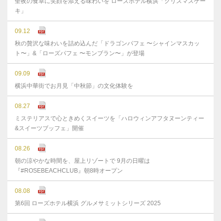
聖夜の食卓に笑顔を添える味わいを ローズホテル横浜「クリスマスケー
キ」
09.12
秋の贅沢な味わいを詰め込んだ「ドラゴンパフェ 〜シャインマスカッ
ト〜」&「ローズパフェ 〜モンブラン〜」が登場
09.09
横浜中華街でお月見「中秋節」の文化体験を
08.27
ミステリアスで心ときめくスイーツを「ハロウィンアフタヌーンティー
&スイーツブッフェ」開催
08.26
朝の涼やかな時間を、屋上リゾートで 9月の日曜は
『#ROSEBEACHCLUB』朝8時オープン
08.08
第6回 ローズホテル横浜 グルメサミットシリーズ 2025