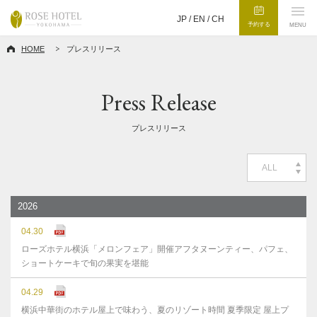
JP /
EN
/
CH
予約する
MENU
HOME
プレスリリース
Press Release
プレスリリース
ALL
2026
04.30
ローズホテル横浜「メロンフェア」開催アフタヌーンティー、パフェ、
ショートケーキで旬の果実を堪能
04.29
横浜中華街のホテル屋上で味わう、夏のリゾート時間 夏季限定 屋上プ