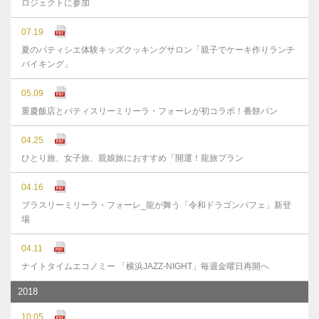
ロジェクトに参加
07.19
夏のパティシエ体験キッズクッキングサロン「親子でケーキ作りランチ
バイキング」
05.09
重慶飯店とパティスリーミリーラ・フォーレが初コラボ！番餅パン
04.25
ひとり旅、女子旅、親娘旅におすすめ「開運！龍旅プラン
04.16
ブラスリーミリーラ・フォーレ_龍が舞う「令和ドラゴンパフェ」新登
場
04.11
ナイトタイムエコノミー 「横浜JAZZ-NIGHT」毎週金曜日再開へ
2018
10.05