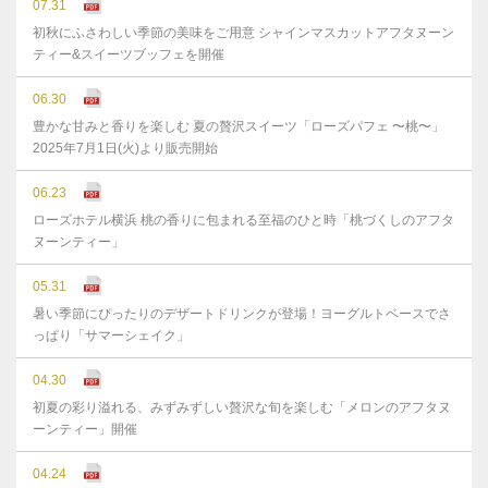
07.31
初秋にふさわしい季節の美味をご用意 シャインマスカットアフタヌーン
ティー&スイーツブッフェを開催
06.30
豊かな⽢みと⾹りを楽しむ 夏の贅沢スイーツ「ローズパフェ 〜桃〜」
2025年7⽉1⽇(⽕)より販売開始
06.23
ローズホテル横浜 桃の香りに包まれる至福のひと時「桃づくしのアフタ
ヌーンティー」
05.31
暑い季節にぴったりのデザートドリンクが登場！ヨーグルトベースでさ
っぱり「サマーシェイク」
04.30
初夏の彩り溢れる、みずみずしい贅沢な旬を楽しむ「メロンのアフタヌ
ーンティー」開催
04.24