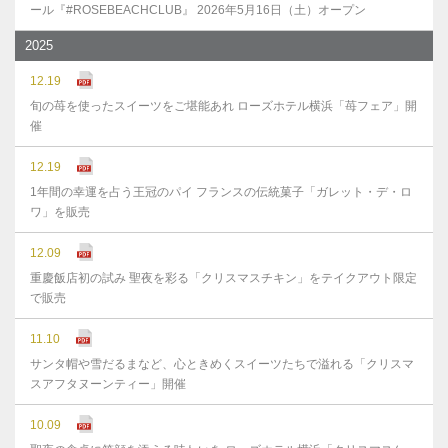
ール『#ROSEBEACHCLUB』 2026年5月16日（土）オープン
2025
12.19
旬の苺を使ったスイーツをご堪能あれ ローズホテル横浜「苺フェア」開
催
12.19
1年間の幸運を占う王冠のパイ フランスの伝統菓子「ガレット・デ・ロ
ワ」を販売
12.09
重慶飯店初の試み 聖夜を彩る「クリスマスチキン」をテイクアウト限定
で販売
11.10
サンタ帽や雪だるまなど、心ときめくスイーツたちで溢れる「クリスマ
スアフタヌーンティー」開催
10.09