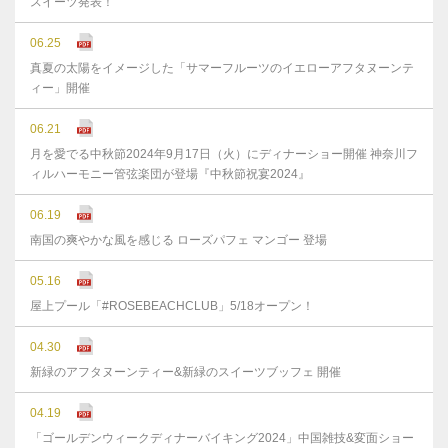
スイーツ発表！
06.25
真夏の太陽をイメージした「サマーフルーツのイエローアフタヌーンテ
ィー」開催
06.21
月を愛でる中秋節2024年9月17日（火）にディナーショー開催 神奈川フ
ィルハーモニー管弦楽団が登場『中秋節祝宴2024』
06.19
南国の爽やかな風を感じる ローズパフェ マンゴー 登場
05.16
屋上プール「#ROSEBEACHCLUB」5/18オープン！
04.30
新緑のアフタヌーンティー&新緑のスイーツブッフェ 開催
04.19
「ゴールデンウィークディナーバイキング2024」中国雑技&変面ショー