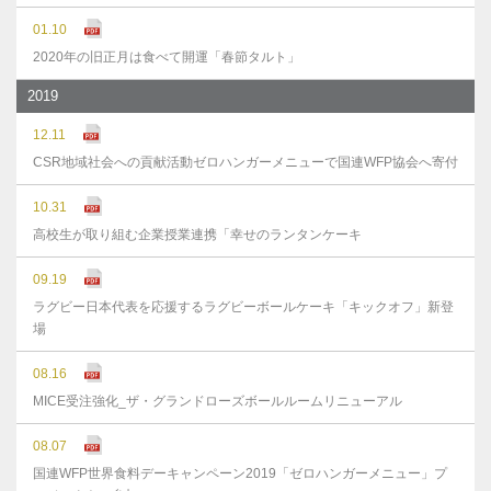
01.10
2020年の旧正月は食べて開運「春節タルト」
2019
12.11
CSR地域社会への貢献活動ゼロハンガーメニューで国連WFP協会へ寄付
10.31
高校生が取り組む企業授業連携「幸せのランタンケーキ
09.19
ラグビー日本代表を応援するラグビーボールケーキ「キックオフ」新登
場
08.16
MICE受注強化_ザ・グランドローズボールルームリニューアル
08.07
国連WFP世界食料デーキャンペーン2019「ゼロハンガーメニュー」プ