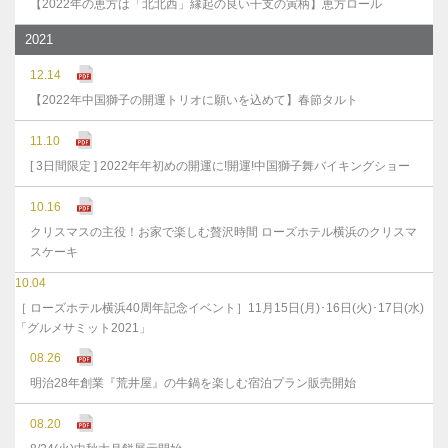
【2022年の恵方は「北北西」縁起の良い干支の寅柄】恵方ロール
2021
12.14
【2022年中国獅子の開運トリオに願いを込めて】春節タルト
11.10
[ 3日間限定 ] 2022年年初めの開運に!開運!中国獅子舞バイキングショー
10.16
クリスマスの主役！お家で楽しむ贅沢時間 ローズホテル横浜のクリスマ
スケーキ
10.04
［ ローズホテル横浜40周年記念イベント］11月15日(月)･16日(火)･17日(水)
「グルメサミット2021」
08.26
明治28年創業『荒井屋』の牛鍋を楽しむ宿泊プラン販売開始
08.20