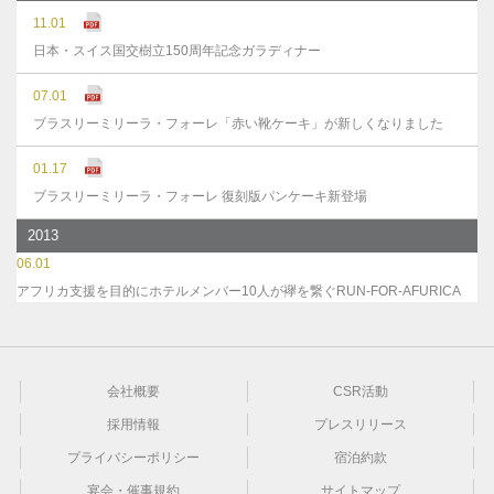
11.01
日本・スイス国交樹立150周年記念ガラディナー
07.01
ブラスリーミリーラ・フォーレ「赤い靴ケーキ」が新しくなりました
01.17
ブラスリーミリーラ・フォーレ 復刻版パンケーキ新登場
2013
06.01
アフリカ支援を目的にホテルメンバー10人が襷を繋ぐRUN-FOR-AFURICA
会社概要
CSR活動
採用情報
プレスリリース
プライバシーポリシー
宿泊約款
宴会・催事規約
サイトマップ