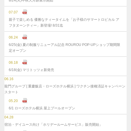
8/24(火)中秋大月餅展示開始
07.07
親子で楽しめる 優雅なティータイムを「お子様のサマートロピカル ア
フタヌーンティー」新登場! 8/31迄
06.24
6/25(金) 夏の制服リニューアル記念 ROUROU POP-UPショップ期間限
定オープン
06.18
6/18(金) マリトッツォ新発売
06.16
龍門グループ [ 重慶飯店・ローズホテル横浜 ] ワクチン接種済証キャンペーン
スタート
05.20
6/1 ローズホテル横浜 屋上プールオープン
04.28
宿泊・デイユース向け「ホリデールームサービス」販売開始」