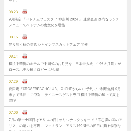
ルト」
08.23
9月限定 「ベトナムフェスタ in 神奈川 2024 」 連動企画 多彩なランチ
メニューでベトナムの食文化を堪能
08.16
光り輝く秋の味覚 シャインマスカットフェア 開催
08.14
横浜中華街のホテルで中国式のお月見を 日本最大級「中秋大月餅」が
ローズホテル横浜ロビーに登場!
07.29
夏限定『#ROSEBEACHCLUB』公式HPからのご予約でご利用無料 9月
末まで延⻑！ ご宿泊・デイユースゲスト専用 横浜中華街の屋上で夏を
満喫
07.06
7月の第一土曜日はアリスの日 | オリジナルクッキーで『不思議の国のア
リス』の魅力を再現。 マクミラン・アリス160周年の節目に贈る特別な