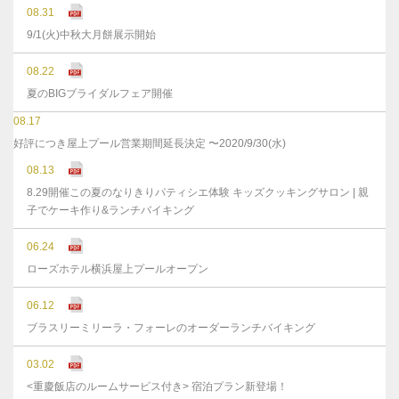
08.31
9/1(火)中秋大月餅展示開始
08.22
夏のBIGブライダルフェア開催
08.17
好評につき屋上プール営業期間延長決定 〜2020/9/30(水)
08.13
8.29開催この夏のなりきりパティシエ体験 キッズクッキングサロン | 親
子でケーキ作り&ランチバイキング
06.24
ローズホテル横浜屋上プールオープン
06.12
ブラスリーミリーラ・フォーレのオーダーランチバイキング
03.02
<重慶飯店のルームサービス付き> 宿泊プラン新登場！