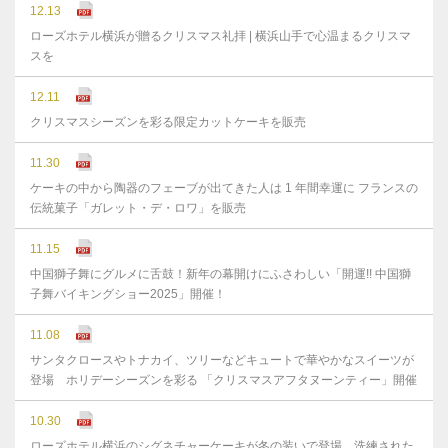
12.13
ローズホテル横浜が贈るクリスマス礼拝 | 横浜山手で心温まるクリスマ
スを
12.11
クリスマスシーズンを彩る限定カットケーキを販売
11.30
ケーキの中から陶器のフェーブが出てきた人は 1 年間幸運に フランスの
伝統菓子「ガレット・デ・ロワ」を販売
11.15
中国獅子舞にグルメに舌鼓！新年の幕開けにふさわしい「開運!! 中国獅
子舞バイキングショー2025」開催！
11.08
サンタクロースやトナカイ、ツリーなどキュートで華やかなスイーツが
登場 ホリデーシーズンを彩る 「クリスマスアフタヌーンティー」開催
10.30
ローズホテル横浜のシグネチャーケーキが冬の装いで登場 洗練された