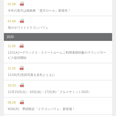
01.06
今年の恵方は南南東 「恵方ロール」新発売！
01.04
苺のホワイトドラゴンパフェ
2020
11.30
12/1(火)〜デラックス・スイートルームご利用者様対象のラウンジサー
ビス提供開始
11.16
11/16(月)笑顔写真を名札とともに
10.24
12月15日(火)・16日(水)・17日(木)「グルメサミット2020」
09.28
9/28(月) 季節限定「ドラゴンパフェ」新登場！