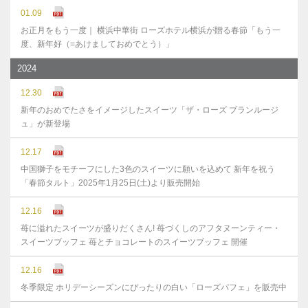
01.09
お正月をもう一度｜ 横浜中華街 ローズホテル横浜が贈る春節「もう一
度、新年好（=あけましておめでとう）」
2024
12.30
新年のおめでたさをイメージしたスイーツ「ザ・ローズ ブランルージ
ュ」が新登場
12.17
中国獅子をモチーフにした3色のスイーツに願いを込めて 新年を祝う
「春節タルト」2025年1月25日(土)より販売開始
12.16
苺に溢れたスイーツが盛りだくさん! 苺づくしのアフタヌーンティー・
スイーツブッフェ 苺とチョコレートのスイーツブッフェ 開催
12.16
冬季限定 ホリデーシーズンにぴったりの白い「ローズパフェ」を販売中