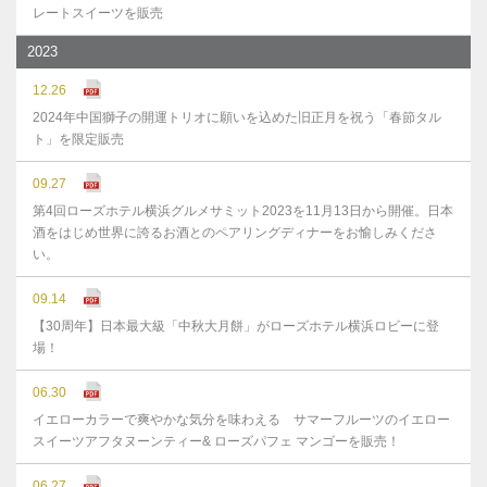
レートスイーツを販売
2023
12.26
2024年中国獅子の開運トリオに願いを込めた旧正月を祝う「春節タル
ト」を限定販売
09.27
第4回ローズホテル横浜グルメサミット2023を11月13日から開催。日本
酒をはじめ世界に誇るお酒とのペアリングディナーをお愉しみくださ
い。
09.14
【30周年】日本最大級「中秋大月餅」がローズホテル横浜ロビーに登
場！
06.30
イエローカラーで爽やかな気分を味わえる サマーフルーツのイエロー
スイーツアフタヌーンティー& ローズパフェ マンゴーを販売！
06.27