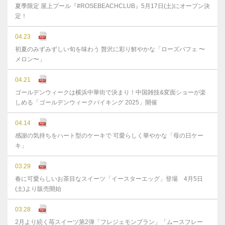
夏季限定 屋上プール『#ROSEBEACHCLUB』5月17日(土)にオープン決
定！
04.23
初夏のみずみずしい旬を味わう 贅沢に彩り鮮やかな「ローズパフェ 〜
メロン〜」
04.21
ゴールデンウィークは横浜中華街で決まり！中国雑技&変面ショーが楽
しめる「ゴールデンウィークバイキング 2025」開催
04.14
感謝の気持ちをハート型のケーキで 可愛らしく華やかな「母の日ケー
キ」
03.29
春に可愛らしいお茶目なスイーツ「イースターエッグ」登場 4月5日
(土)より販売開始
03.28
2月より続く苺スイーツ第2弾「フレジェモンブラン」「ムースフレー