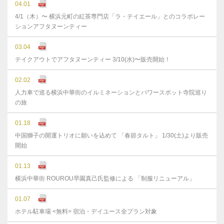
04.01
4/1（木）〜 横浜元町の紅茶専門店「ラ・テイエール」とのコラボレー
ションアフタヌーンティー
03.04
テイクアウトでアフタヌーンティー 3/10(水)〜販売開始！
02.02
人力車で巡る横浜中華街のイルミネーションとパワースポット寺院巡り
の旅
01.18
中国獅子の開運トリオに願いを込めて 「春節タルト」 1/30(土)より販売
開始
01.13
横浜中華街 ROUROU早園真己氏監修による 「制服リニューアル」
01.07
ホテル駐車場 <無料> 宿泊・デイユース全プラン対象