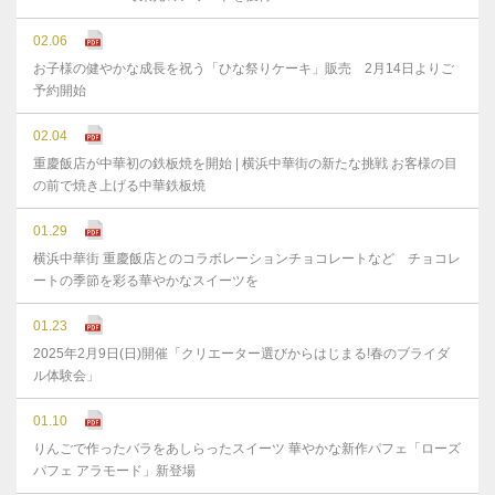
02.06
お子様の健やかな成⻑を祝う「ひな祭りケーキ」販売 2月14日よりご
予約開始
02.04
重慶飯店が中華初の鉄板焼を開始 | 横浜中華街の新たな挑戦 お客様の目
の前で焼き上げる中華鉄板焼
01.29
横浜中華街 重慶飯店とのコラボレーションチョコレートなど チョコレ
ートの季節を彩る華やかなスイーツを
01.23
2025年2月9日(日)開催「クリエーター選びからはじまる!春のブライダ
ル体験会」
01.10
りんごで作ったバラをあしらったスイーツ 華やかな新作パフェ「ローズ
パフェ アラモード」新登場