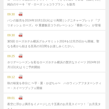
純白のケーキ「ザ・ローズ ショコラブラン」を販売
09.30
パンの販売を2024年10月1日(火)より再開 | シグニチャーブレッド 『ブ
リオッシュ ローズ』 や 重慶飯店コラボレーション『番餅パン』 が登場
09.30
第5回 ローズホテル横浜グルメサミット2024を12月25日から開催。聖
なる夜から始まる至高の3日間をお楽しみください。
09.25
ホリデーシーズンを彩るローズホテル横浜の贅沢なスイーツ 2024年10
月1日(火)よりご予約開始
09.12
秋の味覚を存分に 〜芋・栗・かぼちゃ〜 ハロウィンアフタヌーンティ
ー・スイーツブッフェ開催
09.01
夜空に浮かぶ満月をイメージした十五夜のお月見スイーツ！「お月見タ