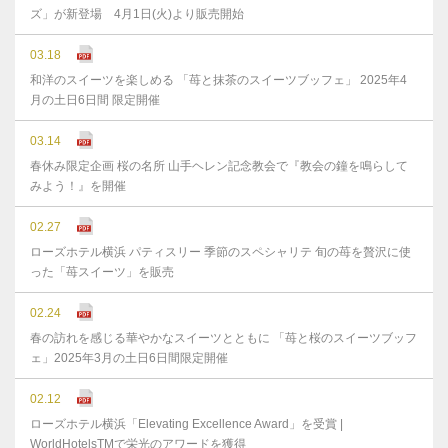
ズ」が新登場 4月1日(火)より販売開始
03.18
和洋のスイーツを楽しめる 「苺と抹茶のスイーツブッフェ」 2025年4
月の土日6日間 限定開催
03.14
春休み限定企画 桜の名所 山手ヘレン記念教会で『教会の鐘を鳴らして
みよう！』を開催
02.27
ローズホテル横浜 パティスリー 季節のスペシャリテ 旬の苺を贅沢に使
った「苺スイーツ」を販売
02.24
春の訪れを感じる華やかなスイーツとともに 「苺と桜のスイーツブッフ
ェ」2025年3月の土日6日間限定開催
02.12
ローズホテル横浜「Elevating Excellence Award」を受賞 |
WorldHotelsTMで栄光のアワードを獲得