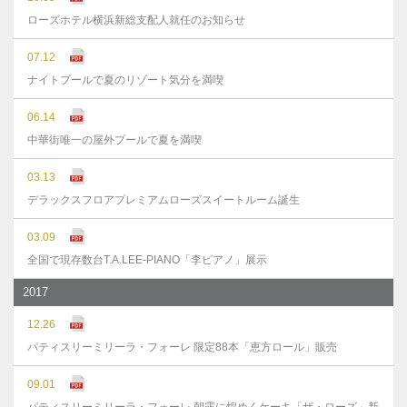
ローズホテル横浜新総支配人就任のお知らせ
07.12
ナイトプールで夏のリゾート気分を満喫
06.14
中華街唯一の屋外プールで夏を満喫
03.13
デラックスフロアプレミアムローズスイートルーム誕生
03.09
全国で現存数台T.A.LEE-PIANO「李ピアノ」展示
2017
12.26
パティスリーミリーラ・フォーレ 限定88本「恵方ロール」販売
09.01