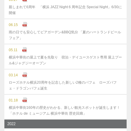
親しまれて6周年 「横浜 JAZZ Night 6 周年記念 Special Night」6/30に
開催
06.15
雨の日でも安心してビアガーデン&BBQ気分 「夏のハートランドビール
フェア」
05.11
横浜中華街の屋上で夏を先取り 宿泊・デイユースゲスト専用 屋上プー
ル&ジャグジーオープン
03.14
ローズホテル横浜20周年を記念した新しい2種のパフェ ローズパフ
ェ・ドラゴンパフェ誕生
01.18
横浜中華街160年の歴史がわかる、新しい観光スポットが誕生します！
「ホテル de ミュージアム 横浜中華街 歴史回廊」
2022