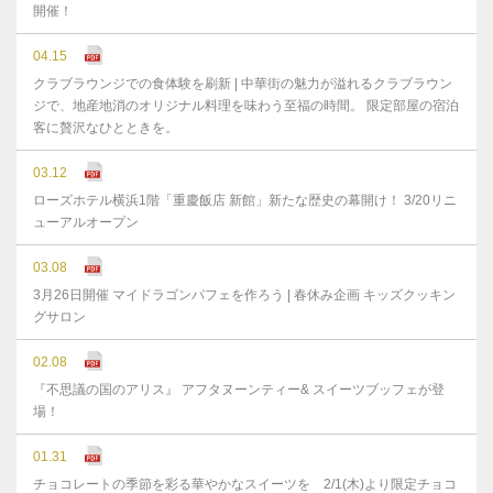
開催！
04.15
クラブラウンジでの食体験を刷新 | 中華街の魅力が溢れるクラブラウン
ジで、地産地消のオリジナル料理を味わう至福の時間。 限定部屋の宿泊
客に贅沢なひとときを。
03.12
ローズホテル横浜1階「重慶飯店 新館」新たな歴史の幕開け！ 3/20リニ
ューアルオープン
03.08
3月26日開催 マイドラゴンパフェを作ろう | 春休み企画 キッズクッキン
グサロン
02.08
『不思議の国のアリス』 アフタヌーンティー& スイーツブッフェが登
場！
01.31
チョコレートの季節を彩る華やかなスイーツを 2/1(木)より限定チョコ