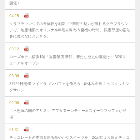
開催！
04.15
クラブラウンジでの食体験を刷新 | 中華街の魅力が溢れるクラブラウン
ジで、地産地消のオリジナル料理を味わう至福の時間。 限定部屋の宿泊
客に贅沢なひとときを。
03.12
ローズホテル横浜1階「重慶飯店 新館」新たな歴史の幕開け！ 3/20リニ
ューアルオープン
03.08
3月26日開催 マイドラゴンパフェを作ろう | 春休み企画 キッズクッキン
グサロン
02.08
『不思議の国のアリス』 アフタヌーンティー& スイーツブッフェが登
場！
01.31
チョコレートの季節を彩る華やかなスイーツを 2/1(木)より限定チョコ