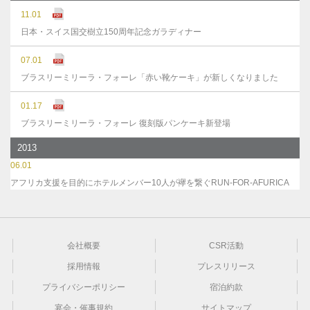
11.01
日本・スイス国交樹立150周年記念ガラディナー
07.01
ブラスリーミリーラ・フォーレ「赤い靴ケーキ」が新しくなりました
01.17
ブラスリーミリーラ・フォーレ 復刻版パンケーキ新登場
2013
06.01
アフリカ支援を目的にホテルメンバー10人が襷を繋ぐRUN-FOR-AFURICA
会社概要
CSR活動
採用情報
プレスリリース
プライバシーポリシー
宿泊約款
宴会・催事規約
サイトマップ