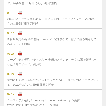
ズ」が新登場 4月1日(火)より販売開始
03.18
和洋のスイーツを楽しめる 「苺と抹茶のスイーツブッフェ」 2025年4
月の土日6日間 限定開催
03.14
春休み限定企画 桜の名所 山手ヘレン記念教会で『教会の鐘を鳴らして
みよう！』を開催
02.27
ローズホテル横浜 パティスリー 季節のスペシャリテ 旬の苺を贅沢に使
った「苺スイーツ」を販売
02.24
春の訪れを感じる華やかなスイーツとともに 「苺と桜のスイーツブッフ
ェ」2025年3月の土日6日間限定開催
02.12
ローズホテル横浜「Elevating Excellence Award」を受賞 |
WorldHotelsTMで栄光のアワードを獲得