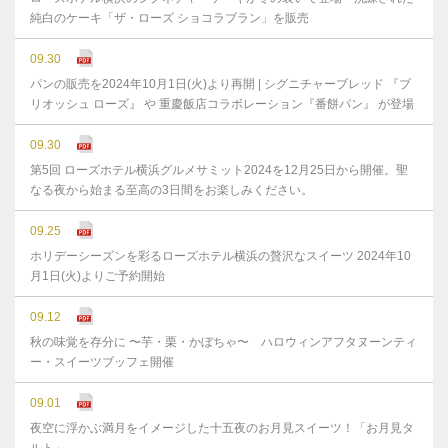
純白のケーキ「ザ・ローズ ショコラブラン」を販売
09.30
パンの販売を2024年10月1日(火)より再開 | シグニチャーブレッド 『ブ
リオッシュ ローズ』 や 重慶飯店コラボレーション『番餅パン』 が登場
09.30
第5回 ローズホテル横浜グルメサミット2024を12月25日から開催。聖
なる夜から始まる至高の3日間をお楽しみください。
09.25
ホリデーシーズンを彩るローズホテル横浜の贅沢なスイーツ 2024年10
月1日(火)よりご予約開始
09.12
秋の味覚を存分に 〜芋・栗・かぼちゃ〜 ハロウィンアフタヌーンティ
ー・スイーツブッフェ開催
09.01
夜空に浮かぶ満月をイメージした十五夜のお月見スイーツ！「お月見タ