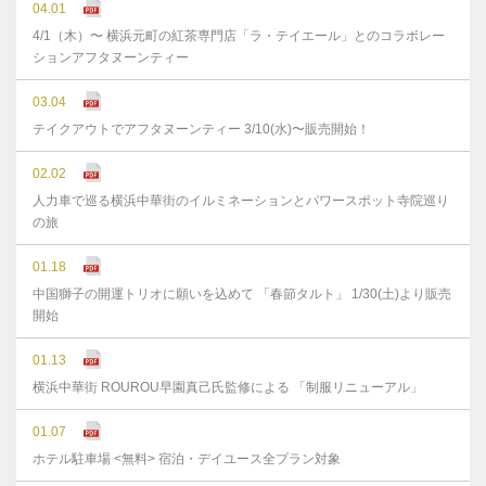
04.01
4/1（木）〜 横浜元町の紅茶専門店「ラ・テイエール」とのコラボレー
ションアフタヌーンティー
03.04
テイクアウトでアフタヌーンティー 3/10(水)〜販売開始！
02.02
人力車で巡る横浜中華街のイルミネーションとパワースポット寺院巡り
の旅
01.18
中国獅子の開運トリオに願いを込めて 「春節タルト」 1/30(土)より販売
開始
01.13
横浜中華街 ROUROU早園真己氏監修による 「制服リニューアル」
01.07
ホテル駐車場 <無料> 宿泊・デイユース全プラン対象