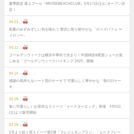
夏季限定 屋上プール『#ROSEBEACHCLUB』5月17日(土)にオープン決
定！
04.23
初夏のみずみずしい旬を味わう 贅沢に彩り鮮やかな「ローズパフェ 〜
メロン〜」
04.21
ゴールデンウィークは横浜中華街で決まり！中国雑技&変面ショーが楽
しめる「ゴールデンウィークバイキング 2025」開催
04.14
感謝の気持ちをハート型のケーキで 可愛らしく華やかな「母の日ケー
キ」
03.29
春に可愛らしいお茶目なスイーツ「イースターエッグ」登場 4月5日
(土)より販売開始
03.28
2月より続く苺スイーツ第2弾「フレジェモンブラン」「ムースフレー