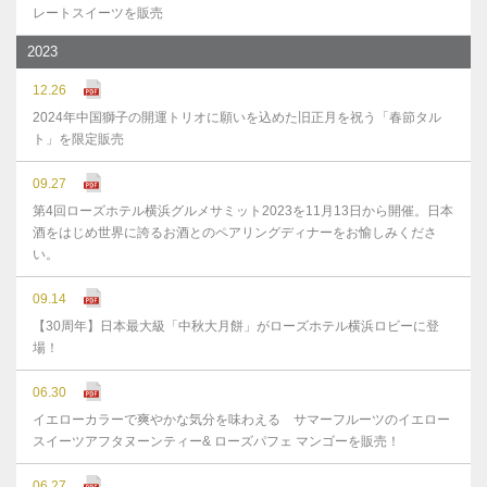
レートスイーツを販売
2023
12.26
2024年中国獅子の開運トリオに願いを込めた旧正月を祝う「春節タル
ト」を限定販売
09.27
第4回ローズホテル横浜グルメサミット2023を11月13日から開催。日本
酒をはじめ世界に誇るお酒とのペアリングディナーをお愉しみくださ
い。
09.14
【30周年】日本最大級「中秋大月餅」がローズホテル横浜ロビーに登
場！
06.30
イエローカラーで爽やかな気分を味わえる サマーフルーツのイエロー
スイーツアフタヌーンティー& ローズパフェ マンゴーを販売！
06.27