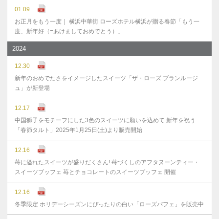
01.09
お正月をもう一度｜ 横浜中華街 ローズホテル横浜が贈る春節「もう一
度、新年好（=あけましておめでとう）」
2024
12.30
新年のおめでたさをイメージしたスイーツ「ザ・ローズ ブランルージ
ュ」が新登場
12.17
中国獅子をモチーフにした3色のスイーツに願いを込めて 新年を祝う
「春節タルト」2025年1月25日(土)より販売開始
12.16
苺に溢れたスイーツが盛りだくさん! 苺づくしのアフタヌーンティー・
スイーツブッフェ 苺とチョコレートのスイーツブッフェ 開催
12.16
冬季限定 ホリデーシーズンにぴったりの白い「ローズパフェ」を販売中