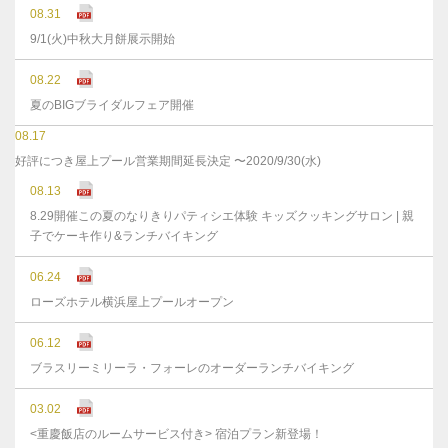
08.31
9/1(火)中秋大月餅展示開始
08.22
夏のBIGブライダルフェア開催
08.17
好評につき屋上プール営業期間延長決定 〜2020/9/30(水)
08.13
8.29開催この夏のなりきりパティシエ体験 キッズクッキングサロン | 親
子でケーキ作り&ランチバイキング
06.24
ローズホテル横浜屋上プールオープン
06.12
ブラスリーミリーラ・フォーレのオーダーランチバイキング
03.02
<重慶飯店のルームサービス付き> 宿泊プラン新登場！