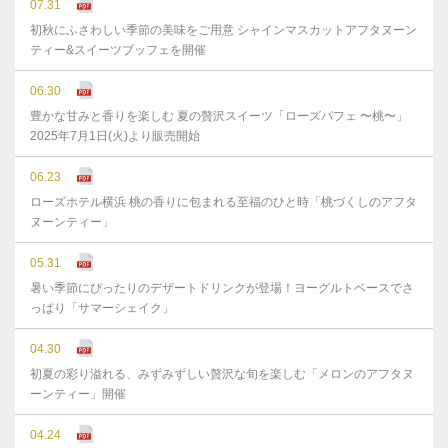
07.31
初秋にふさわしい季節の美味をご用意 シャインマスカットアフタヌーン
ティー&スイーツブッフェを開催
06.30
豊かな⽢みと⾹りを楽しむ 夏の贅沢スイーツ「ローズパフェ 〜桃〜」
2025年7⽉1⽇(⽕)より販売開始
06.23
ローズホテル横浜 桃の香りに包まれる至福のひと時「桃づくしのアフタ
ヌーンティー」
05.31
暑い季節にぴったりのデザートドリンクが登場！ヨーグルトベースでさ
っぱり「サマーシェイク」
04.30
初夏の彩り溢れる、みずみずしい贅沢な旬を楽しむ「メロンのアフタヌ
ーンティー」開催
04.24