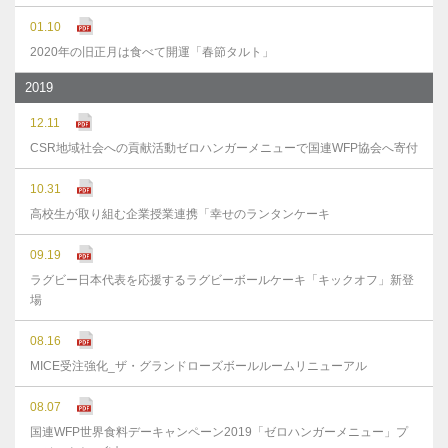
01.10
2020年の旧正月は食べて開運「春節タルト」
2019
12.11
CSR地域社会への貢献活動ゼロハンガーメニューで国連WFP協会へ寄付
10.31
高校生が取り組む企業授業連携「幸せのランタンケーキ
09.19
ラグビー日本代表を応援するラグビーボールケーキ「キックオフ」新登
場
08.16
MICE受注強化_ザ・グランドローズボールルームリニューアル
08.07
国連WFP世界食料デーキャンペーン2019「ゼロハンガーメニュー」プ