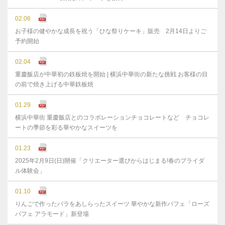
02.06
お子様の健やかな成⻑を祝う「ひな祭りケーキ」販売 2月14日よりご
予約開始
02.04
重慶飯店が中華初の鉄板焼を開始 | 横浜中華街の新たな挑戦 お客様の目
の前で焼き上げる中華鉄板焼
01.29
横浜中華街 重慶飯店とのコラボレーションチョコレートなど チョコレ
ートの季節を彩る華やかなスイーツを
01.23
2025年2月9日(日)開催「クリエーター選びからはじまる!春のブライダ
ル体験会」
01.10
りんごで作ったバラをあしらったスイーツ 華やかな新作パフェ「ローズ
パフェ アラモード」新登場