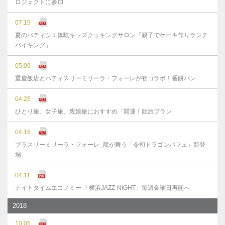
ロジェクトに参加
07.19
夏のパティシエ体験キッズクッキングサロン「親子でケーキ作りランチ
バイキング」
05.09
重慶飯店とパティスリーミリーラ・フォーレが初コラボ！番餅パン
04.25
ひとり旅、女子旅、親娘旅におすすめ「開運！龍旅プラン
04.16
ブラスリーミリーラ・フォーレ_龍が舞う「令和ドラゴンパフェ」新登
場
04.11
ナイトタイムエコノミー 「横浜JAZZ-NIGHT」毎週金曜日再開へ
2018
10.05