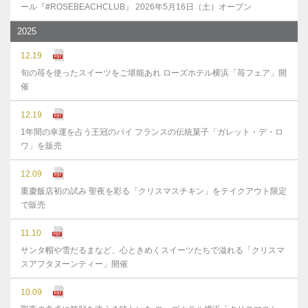
ール『#ROSEBEACHCLUB』 2026年5月16日（土）オープン
2025
12.19
旬の苺を使ったスイーツをご堪能あれ ローズホテル横浜「苺フェア」開
催
12.19
1年間の幸運を占う王冠のパイ フランスの伝統菓子「ガレット・デ・ロ
ワ」を販売
12.09
重慶飯店初の試み 聖夜を彩る「クリスマスチキン」をテイクアウト限定
で販売
11.10
サンタ帽や雪だるまなど、心ときめくスイーツたちで溢れる「クリスマ
スアフタヌーンティー」開催
10.09