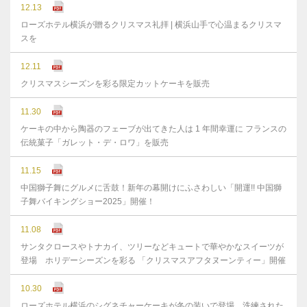
12.13
ローズホテル横浜が贈るクリスマス礼拝 | 横浜山手で心温まるクリスマ
スを
12.11
クリスマスシーズンを彩る限定カットケーキを販売
11.30
ケーキの中から陶器のフェーブが出てきた人は 1 年間幸運に フランスの
伝統菓子「ガレット・デ・ロワ」を販売
11.15
中国獅子舞にグルメに舌鼓！新年の幕開けにふさわしい「開運!! 中国獅
子舞バイキングショー2025」開催！
11.08
サンタクロースやトナカイ、ツリーなどキュートで華やかなスイーツが
登場 ホリデーシーズンを彩る 「クリスマスアフタヌーンティー」開催
10.30
ローズホテル横浜のシグネチャーケーキが冬の装いで登場 洗練された