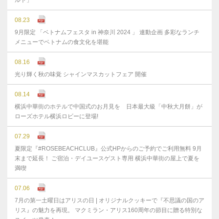
ルト」
08.23
9月限定 「ベトナムフェスタ in 神奈川 2024 」 連動企画 多彩なランチ
メニューでベトナムの食文化を堪能
08.16
光り輝く秋の味覚 シャインマスカットフェア 開催
08.14
横浜中華街のホテルで中国式のお月見を 日本最大級「中秋大月餅」が
ローズホテル横浜ロビーに登場!
07.29
夏限定『#ROSEBEACHCLUB』公式HPからのご予約でご利用無料 9月
末まで延⻑！ ご宿泊・デイユースゲスト専用 横浜中華街の屋上で夏を
満喫
07.06
7月の第一土曜日はアリスの日 | オリジナルクッキーで『不思議の国のア
リス』の魅力を再現。 マクミラン・アリス160周年の節目に贈る特別な