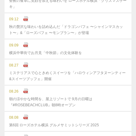
聖夜の食卓に笑顔を添える味わいを ローズホテル横浜「クリスマスケー
キ」
09.12
秋の贅沢な味わいを詰め込んだ「ドラゴンパフェ 〜シャインマスカッ
ト〜」&「ローズパフェ 〜モンブラン〜」が登場
09.09
横浜中華街でお月見「中秋節」の文化体験を
08.27
ミステリアスで心ときめくスイーツを「ハロウィンアフタヌーンティー
&スイーツブッフェ」開催
08.26
朝の涼やかな時間を、屋上リゾートで 9月の日曜は
『#ROSEBEACHCLUB』朝8時オープン
08.08
第6回 ローズホテル横浜 グルメサミットシリーズ 2025