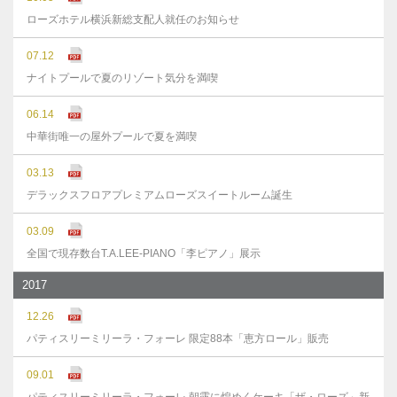
ローズホテル横浜新総支配人就任のお知らせ
07.12
ナイトプールで夏のリゾート気分を満喫
06.14
中華街唯一の屋外プールで夏を満喫
03.13
デラックスフロアプレミアムローズスイートルーム誕生
03.09
全国で現存数台T.A.LEE-PIANO「李ピアノ」展示
2017
12.26
パティスリーミリーラ・フォーレ 限定88本「恵方ロール」販売
09.01