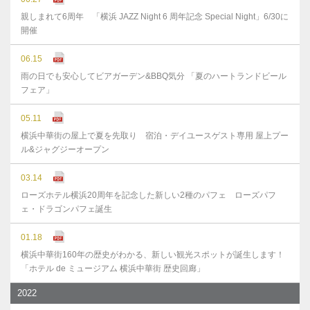
親しまれて6周年 「横浜 JAZZ Night 6 周年記念 Special Night」6/30に
開催
06.15
雨の日でも安心してビアガーデン&BBQ気分 「夏のハートランドビール
フェア」
05.11
横浜中華街の屋上で夏を先取り 宿泊・デイユースゲスト専用 屋上プー
ル&ジャグジーオープン
03.14
ローズホテル横浜20周年を記念した新しい2種のパフェ ローズパフ
ェ・ドラゴンパフェ誕生
01.18
横浜中華街160年の歴史がわかる、新しい観光スポットが誕生します！
「ホテル de ミュージアム 横浜中華街 歴史回廊」
2022