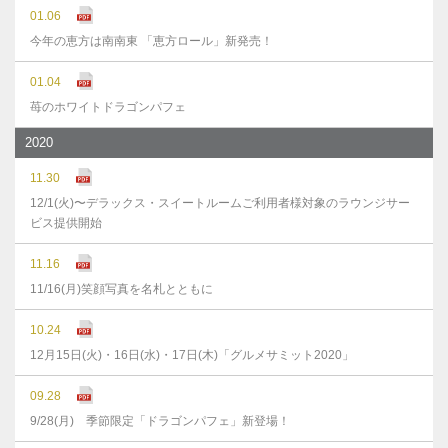
01.06
今年の恵方は南南東 「恵方ロール」新発売！
01.04
苺のホワイトドラゴンパフェ
2020
11.30
12/1(火)〜デラックス・スイートルームご利用者様対象のラウンジサー
ビス提供開始
11.16
11/16(月)笑顔写真を名札とともに
10.24
12月15日(火)・16日(水)・17日(木)「グルメサミット2020」
09.28
9/28(月) 季節限定「ドラゴンパフェ」新登場！