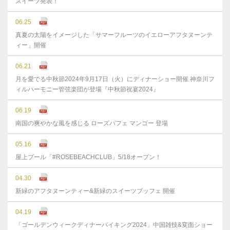
スイーツ発表！
06.25
真夏の太陽をイメージした「サマーフルーツのイエローアフタヌーンテ
ィー」開催
06.21
月を愛でる中秋節2024年9月17日（火）にディナーショー開催 神奈川フ
ィルハーモニー管弦楽団が登場『中秋節祝宴2024』
06.19
南国の爽やかな風を感じる ローズパフェ マンゴー 登場
05.16
屋上プール「#ROSEBEACHCLUB」5/18オープン！
04.30
新緑のアフタヌーンティー&新緑のスイーツブッフェ 開催
04.19
「ゴールデンウィークディナーバイキング2024」中国雑技&変面ショー