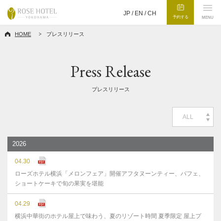
JP /
EN
/
CH
予約する
MENU
HOME
プレスリリース
Press Release
プレスリリース
ALL
2026
04.30
ローズホテル横浜「メロンフェア」開催アフタヌーンティー、パフェ、
ショートケーキで旬の果実を堪能
04.29
横浜中華街のホテル屋上で味わう、夏のリゾート時間 夏季限定 屋上プ