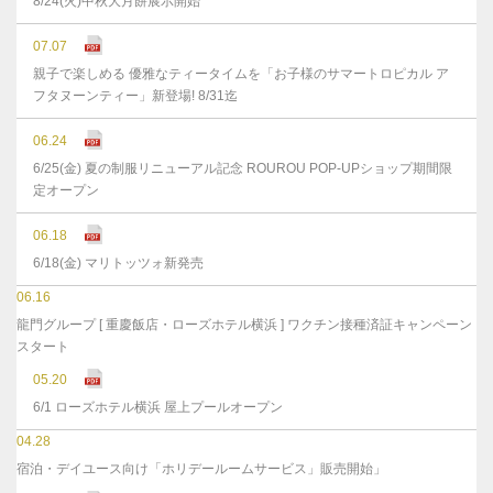
8/24(火)中秋大月餅展示開始
07.07
親子で楽しめる 優雅なティータイムを「お子様のサマートロピカル ア
フタヌーンティー」新登場! 8/31迄
06.24
6/25(金) 夏の制服リニューアル記念 ROUROU POP-UPショップ期間限
定オープン
06.18
6/18(金) マリトッツォ新発売
06.16
龍門グループ [ 重慶飯店・ローズホテル横浜 ] ワクチン接種済証キャンペーン
スタート
05.20
6/1 ローズホテル横浜 屋上プールオープン
04.28
宿泊・デイユース向け「ホリデールームサービス」販売開始」