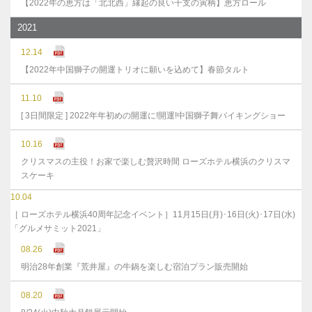
【2022年の恵方は「北北西」縁起の良い干支の寅柄】恵方ロール
2021
12.14
【2022年中国獅子の開運トリオに願いを込めて】春節タルト
11.10
[ 3日間限定 ] 2022年年初めの開運に!開運!中国獅子舞バイキングショー
10.16
クリスマスの主役！お家で楽しむ贅沢時間 ローズホテル横浜のクリスマ
スケーキ
10.04
［ ローズホテル横浜40周年記念イベント］11月15日(月)･16日(火)･17日(水)
「グルメサミット2021」
08.26
明治28年創業『荒井屋』の牛鍋を楽しむ宿泊プラン販売開始
08.20