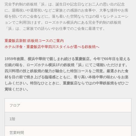
完全予約制の鉄板焼「浜」は、誕生日や記念日などお二人の思い出の記念
に。退職祝いや還暦祝いなどご家族との感謝のお食事や、大事な接待やお客
様を招いてのご会食などに。落ち着いた空間ならではの様々なシチュエーシ
ョンでご利用頂けます。ローズホテル横浜内にある完全予約制の鉄板焼
「浜」は、ご家族での語らいやお仕事でのご会食に最適です。
重慶飯店新館 鉄板焼コースのご案内
ホテル洋食・重慶飯店中華四川スタイルが選べる鉄板焼へ
1959年創業、横浜中華街で親しまれ続ける重慶飯店。今年で66年目を迎える
伝統の味を、ローズホテル横浜1Fの鉄板焼「浜」にてご堪能いただけます。
四川料理の技と鉄板焼の魅力が融合した特別コースをご用意。厳選された食
材を目の前で焼き上げる臨場感とともに、香り高い本格中華の味わいをお楽
しみください。特別なひとときに、重慶飯店ならではの中華鉄板焼をぜひご
賞味ください。
フロア
1階
営業時間