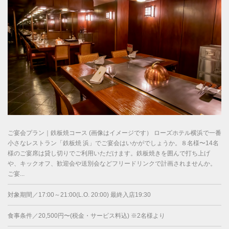
ご宴会プラン｜鉄板焼コース (画像はイメージです） ローズホテル横浜で一番
小さなレストラン「鉄板焼 浜」でご宴会はいかがでしょうか。８名様〜14名
様のご宴席は貸し切りでご利用いただけます。鉄板焼きを囲んで打ち上げ
や、キックオフ、歓迎会や送別会などフリードリンクで計画されませんか。
ご宴...
対象期間／17:00～21:00(L.O. 20:00) 最終入店19:30
食事条件／20,500円〜(税金・サービス料込) ※2名様より