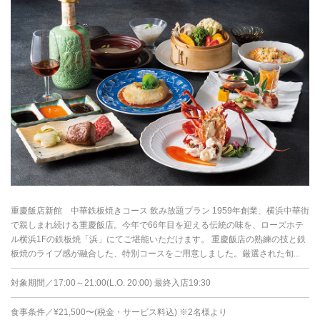
重慶飯店新館 中華鉄板焼きコース 飲み放題プラン 1959年創業、横浜中華街
で親しまれ続ける重慶飯店。今年で66年目を迎える伝統の味を、ローズホテ
ル横浜1Fの鉄板焼「浜」にてご堪能いただけます。 重慶飯店の熟練の技と鉄
板焼のライブ感が融合した、特別コースをご用意しました。厳選された旬...
対象期間／17:00～21:00(L.O. 20:00) 最終入店19:30
食事条件／¥21,500〜(税金・サービス料込) ※2名様より